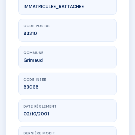
IMMATRICULEE_RATTACHEE
www.vme.plus/AA1236538
LES OUCHES
893 av du peyrat
83310 Grimaud
CODE POSTAL
83310
COMMUNE
Grimaud
CODE INSEE
83068
DATE RÈGLEMENT
02/10/2001
DERNIÈRE MODIF.