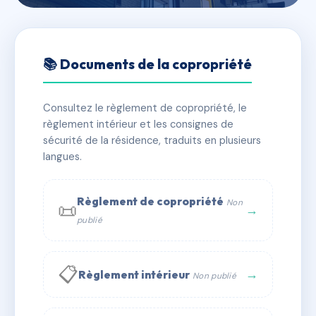
🇫🇷 RFRAA1236538
LES OUCHES
📚 Documents de la copropriété
📍 893 av du peyrat 83310 Grimaud
Consultez le règlement de copropriété, le
✓ Immatriculée
🏠 18 lots
🏗 1 bâtiment(s)
règlement intérieur et les consignes de
sécurité de la résidence, traduits en plusieurs
langues.
📞 Contacter Syndic Digital
💬 WhatsApp
✉ Email
Règlement de copropriété
Non
📜
→
publié
📋
→
Règlement intérieur
Non publié