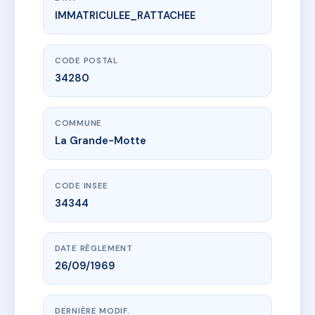
IMMATRICULEE_RATTACHEE
www.vme.plus/AA1942580
SYNDICAT SECONDAIRE CORMORAN BATIMENT B
22 r du port
34280 La Grande-Motte
CODE POSTAL
34280
COMMUNE
La Grande-Motte
CODE INSEE
34344
DATE RÈGLEMENT
26/09/1969
DERNIÈRE MODIF.