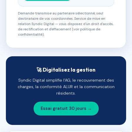
Demande transmise au partenaire sélectionné, seul
destinataire de vos coordonnées. Service de mise en
relation Syndic Digital — vous disposez d'un droit d'accès,
de rectification et d'effacement (voir politique de
confidentialité).
🚀 Digitalisez la gestion
Syndic Digital simplifie l'AG, le recouvrement des
charges, la conformité ALUR et la communication
résidents.
Essai gratuit 30 jours →