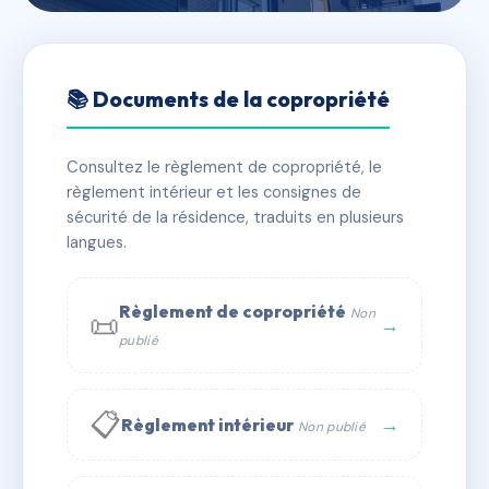
🇫🇷 RFRAA1942580
SYNDICAT SECONDAIRE
📚 Documents de la copropriété
CORMORAN BATIMENT B
Consultez le règlement de copropriété, le
📍 22 r du port 34280 La Grande-Motte
règlement intérieur et les consignes de
✓ Immatriculée
🏠 20 lots
🏗 1 bâtiment(s)
sécurité de la résidence, traduits en plusieurs
langues.
📞 Contacter Syndic Digital
💬 WhatsApp
Règlement de copropriété
Non
📜
✉ Email
→
publié
📋
→
Règlement intérieur
Non publié