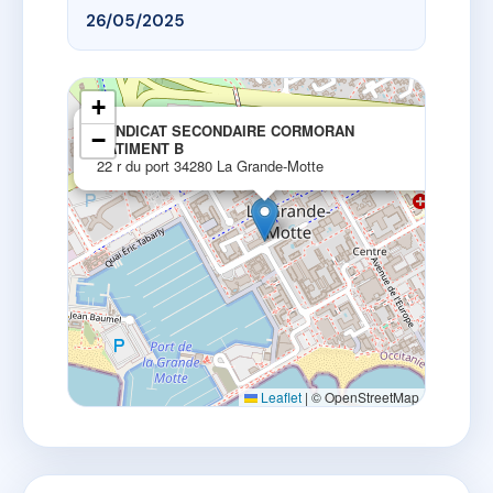
26/05/2025
+
×
SYNDICAT SECONDAIRE CORMORAN
−
BATIMENT B
22 r du port 34280 La Grande-Motte
Leaflet
|
© OpenStreetMap