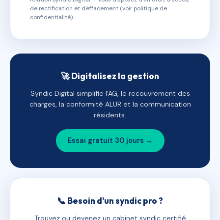
de rectification et d'effacement (voir politique de
confidentialité).
🚀 Digitalisez la gestion
Syndic Digital simplifie l'AG, le recouvrement des
charges, la conformité ALUR et la communication
résidents.
Essai gratuit 30 jours →
📞 Besoin d'un syndic pro ?
Trouvez ou devenez un cabinet syndic certifié