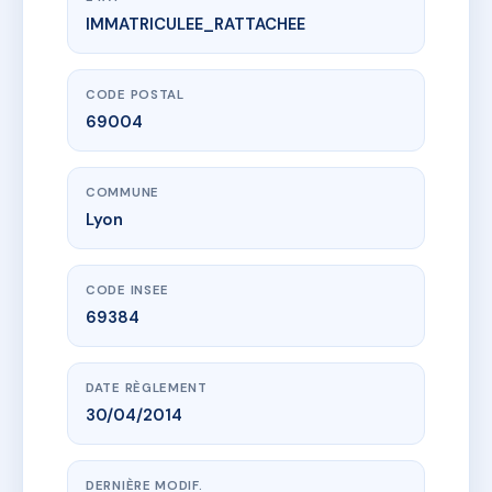
IMMATRICULEE_RATTACHEE
www.vme.plus/AA2076057
PANORAMIC
1 r aime boussange
69004 Lyon
CODE POSTAL
69004
COMMUNE
Lyon
CODE INSEE
69384
DATE RÈGLEMENT
30/04/2014
DERNIÈRE MODIF.