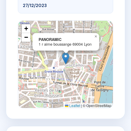
27/12/2023
+
−
×
PANORAMIC
1 r aime boussange 69004 Lyon
Leaflet
|
© OpenStreetMap