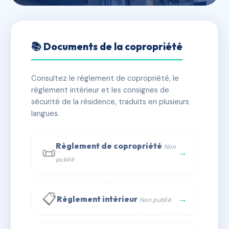
🇫🇷 RFRAA2076057
PANORAMIC
📚 Documents de la copropriété
📍 1 r aime boussange 69004 Lyon
Consultez le règlement de copropriété, le
✓ Immatriculée
🏠 156 lots
🏗 1 bâtiment(s)
règlement intérieur et les consignes de
sécurité de la résidence, traduits en plusieurs
langues.
📞 Contacter Syndic Digital
💬 WhatsApp
✉ Email
Règlement de copropriété
Non
📜
→
publié
📋
→
Règlement intérieur
Non publié