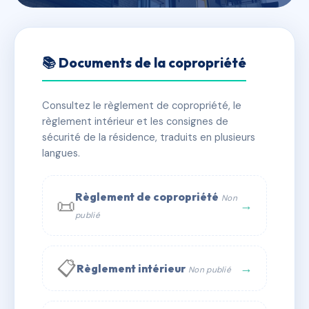
🇫🇷 RFRAA3497120
LA VIGNETTE
📚 Documents de la copropriété
📍 2 rte du mazet 48100 Marvejols
Consultez le règlement de copropriété, le
✓ Immatriculée
🏠 15 lots
🏗 1 bâtiment(s)
règlement intérieur et les consignes de
sécurité de la résidence, traduits en plusieurs
langues.
📞 Contacter Syndic Digital
💬 WhatsApp
✉ Email
Règlement de copropriété
Non
📜
→
publié
📋
→
Règlement intérieur
Non publié