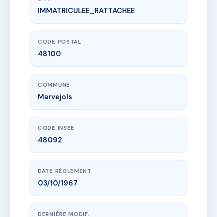
IMMATRICULEE_RATTACHEE
www.vme.plus/AA3497120
LA VIGNETTE
2 rte du mazet
48100 Marvejols
CODE POSTAL
48100
COMMUNE
Marvejols
CODE INSEE
48092
DATE RÈGLEMENT
03/10/1967
DERNIÈRE MODIF.