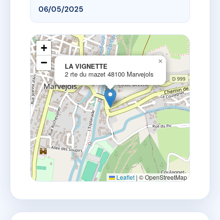
06/05/2025
+
−
×
LA VIGNETTE
2 rte du mazet 48100 Marvejols
Leaflet
|
© OpenStreetMap