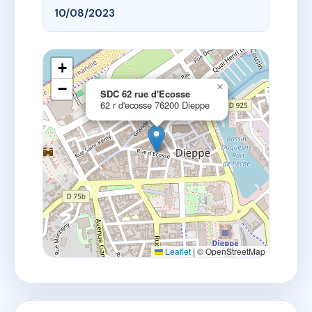
10/08/2023
+
−
×
SDC 62 rue d'Ecosse
62 r d'ecosse 76200 Dieppe
Leaflet
|
© OpenStreetMap