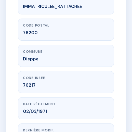
IMMATRICULEE_RATTACHEE
www.vme.plus/AA4562930
SDC 62 rue d'Ecosse
62 r d'ecosse
76200 Dieppe
CODE POSTAL
76200
COMMUNE
Dieppe
CODE INSEE
76217
DATE RÈGLEMENT
02/03/1971
DERNIÈRE MODIF.