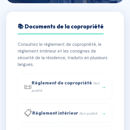
🇫🇷 RFRAA4562930
SDC 62 rue d'Ecosse
📚 Documents de la copropriété
📍 62 r d'ecosse 76200 Dieppe
Consultez le règlement de copropriété, le
✓ Immatriculée
🏠 11 lots
🏗 1 bâtiment(s)
règlement intérieur et les consignes de
sécurité de la résidence, traduits en plusieurs
langues.
📞 Contacter Syndic Digital
💬 WhatsApp
✉ Email
Règlement de copropriété
Non
📜
→
publié
📋
→
Règlement intérieur
Non publié