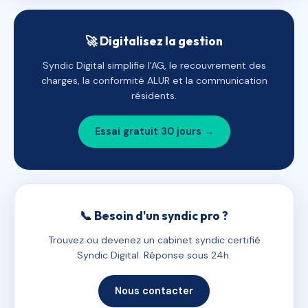
🚀 Digitalisez la gestion
Syndic Digital simplifie l'AG, le recouvrement des
charges, la conformité ALUR et la communication
résidents.
Essai gratuit 30 jours →
📞 Besoin d'un syndic pro ?
Trouvez ou devenez un cabinet syndic certifié
Syndic Digital. Réponse sous 24h.
Nous contacter