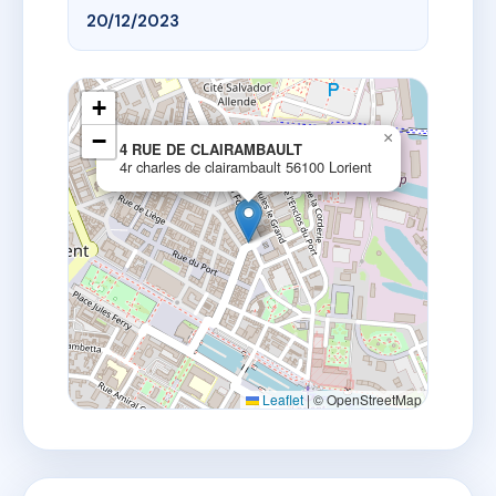
20/12/2023
+
−
×
4 RUE DE CLAIRAMBAULT
4r charles de clairambault 56100 Lorient
Leaflet
|
© OpenStreetMap