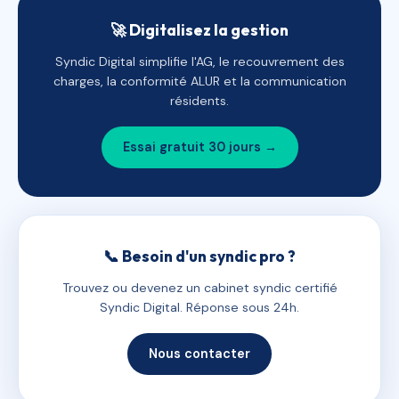
🚀 Digitalisez la gestion
Syndic Digital simplifie l'AG, le recouvrement des
charges, la conformité ALUR et la communication
résidents.
Essai gratuit 30 jours →
📞 Besoin d'un syndic pro ?
Trouvez ou devenez un cabinet syndic certifié
Syndic Digital. Réponse sous 24h.
Nous contacter