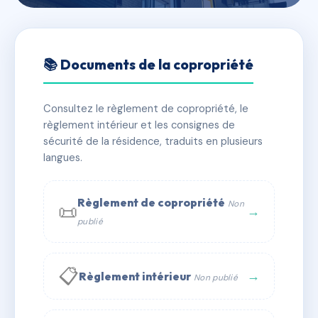
🇫🇷 RFRAA5335708
4 RUE DE CLAIRAMBAULT
📚 Documents de la copropriété
📍 4r charles de clairambault 56100 Lorient
Consultez le règlement de copropriété, le
⚠ IMMATRICULEE_RATTACHEMENT_EXPIRE
règlement intérieur et les consignes de
🏠 25 lots
🏗 1 bâtiment(s)
sécurité de la résidence, traduits en plusieurs
langues.
📞 Contacter Syndic Digital
💬 WhatsApp
Règlement de copropriété
Non
📜
✉ Email
→
publié
📋
→
Règlement intérieur
Non publié