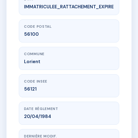
IMMATRICULEE_RATTACHEMENT_EXPIRE
www.vme.plus/AA5335708
4 RUE DE CLAIRAMBAULT
4r charles de clairambault
56100 Lorient
CODE POSTAL
56100
COMMUNE
Lorient
CODE INSEE
56121
DATE RÈGLEMENT
20/04/1984
DERNIÈRE MODIF.