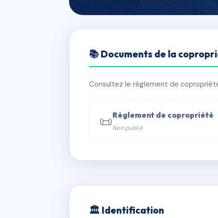
🇫🇷 RFRAA6407068
📚 Documents de la copropr
RESIDENCE L
📍 8 bd rene laennec 56100 Lorient
Consultez le règlement de copropriété, 
✓ Immatriculée
🏠 170 lots
🏗 2 
Règlement de copropriété
📜
Non publié
📞 Contacter Syndic Digital

Coproprié
229 
N°
w
🏛 Identification