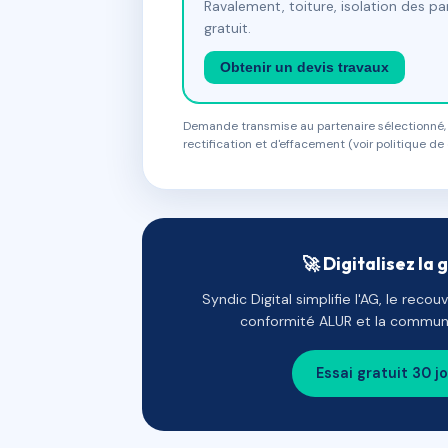
Ravalement, toiture, isolation des p
gratuit.
Obtenir un devis travaux
Demande transmise au partenaire sélectionné, s
rectification et d'effacement (voir politique de 
🚀 Digitalisez la 
Syndic Digital simplifie l'AG, le reco
conformité ALUR et la communi
Essai gratuit 30 j