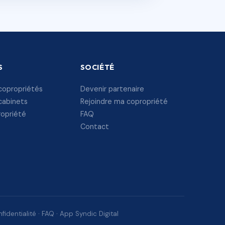
S
SOCIÉTÉ
copropriétés
Devenir partenaire
cabinets
Rejoindre ma copropriété
ropriété
FAQ
Contact
fidentialité
·
FAQ
·
App Syndic Digital