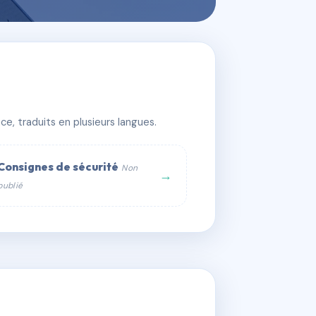
e, traduits en plusieurs langues.
Consignes de sécurité
Non
→
publié
web :
om