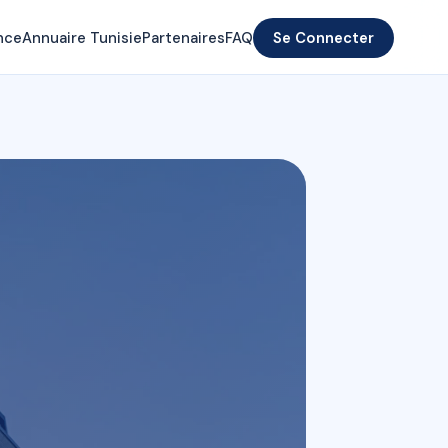
nce
Annuaire Tunisie
Partenaires
FAQ
Se Connecter