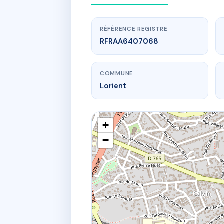
RÉFÉRENCE REGISTRE
RFRAA6407068
COMMUNE
Lorient
+
−
www.
RE
8 bd re