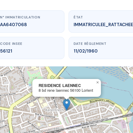
N° IMMATRICULATION
ÉTAT
AA6407068
IMMATRICULEE_RATTACHEE
CODE INSEE
DATE RÈGLEMENT
56121
11/02/1960
×
vme.plus/AA6407068
RESIDENCE LAENNEC
8 bd rene laennec 56100 Lorient
SIDENCE LAENNEC
ne laennec
56100 Lorient