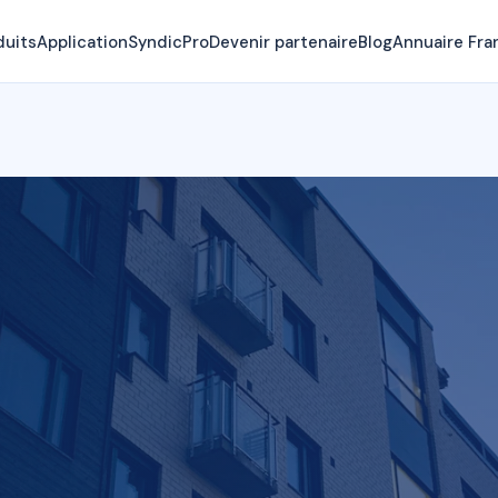
duits
Application
SyndicPro
Devenir partenaire
Blog
Annuaire Fra