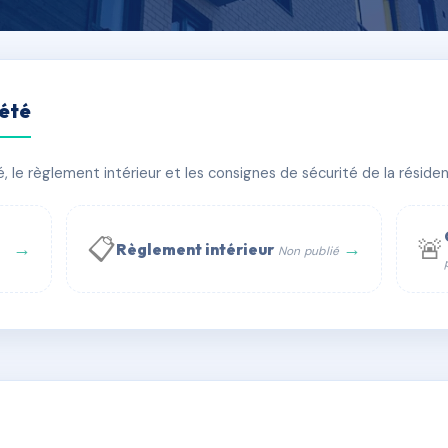
iété
AENNEC
le règlement intérieur et les consignes de sécurité de la résidenc
bâtiment(s)
📋
🚨
→
→
Règlement intérieur
Non publié
 WhatsApp
✉ Email
té
rue Saint-Honoré, 75001 Paris - Tél. : +33 6 51 11 56 90 - 
AA6407068
🇫🇷
ww.syndic.digital - E-mail : syndic.digital@gmail.c