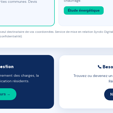
chauffage.
arties communes. Devis
Étude énergétique
eul destinataire de vos coordonnées. Service de mise en relation Syndic Digital
confidentialité).
gestion
📞 Beso
uvrement des charges, la
Trouvez ou devenez un c
cation résidents.
Ré
ours →
N