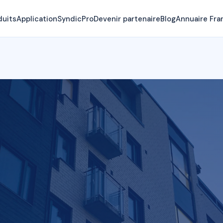
duits
Application
SyndicPro
Devenir partenaire
Blog
Annuaire Fra