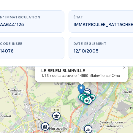
N° IMMATRICULATION
ÉTAT
AA6441125
IMMATRICULEE_RATTACHEE
CODE INSEE
DATE RÈGLEMENT
14076
12/10/2005
×
LE BELEM BLAINVILLE
1/13 r de la caravelle 14550 Blainville-sur-Orne
w.vme.plus/AA6441125
LE BELEM BLAINVILLE
🏫
🧸
🚌
🚌
🌳
🌳
🌳
caravelle
14550 Blainville-sur-Orne
🌳
🏫
🌳
🚌
🚌
🍽️
🥖
🛍️
🏦
🛍️
🍽️
🚌
🌳
🛍️
🏦
🏦
🏦
🚌
🏦
💊
🏦
🥖
🥖
🛍️
🥖
🛍️
🍽️
🩺
🛍️
🍽️
🎓
🏥
🚓