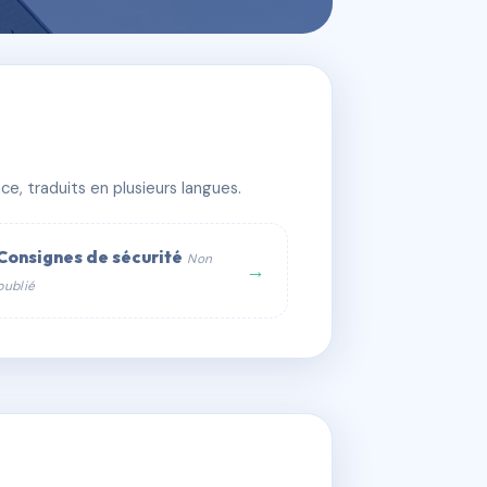
e, traduits en plusieurs langues.
Consignes de sécurité
Non
→
publié
web :
om