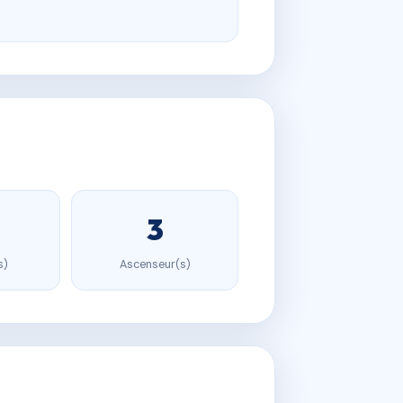
3
s)
Ascenseur(s)