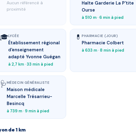
Halte Garderie La P'tite
Aucun référencé à
proximité
Ourse
à 510 m · 6 min à pied
🎓
💊
LYCÉE
PHARMACIE (JOUR)
Établissement régional
Pharmacie Colbert
d'enseignement
à 633 m · 8 min à pied
adapté Yvonne Guégan
à 2,7 km · 33 min à pied
🩺
MÉDECIN GÉNÉRALISTE
Maison médicale
Marcelle Trésarrieu-
Besincq
à 739 m · 9 min à pied
yon de 1 km