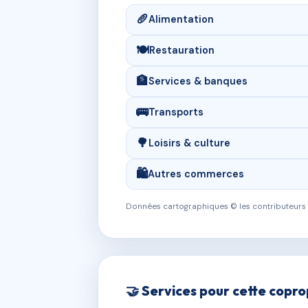
🥖
Alimentation
🍽️
Restauration
🏦
Services & banques
🚌
Transports
🌳
Loisirs & culture
🛍️
Autres commerces
Données cartographiques © les contributeurs
🤝 Services pour cette copro