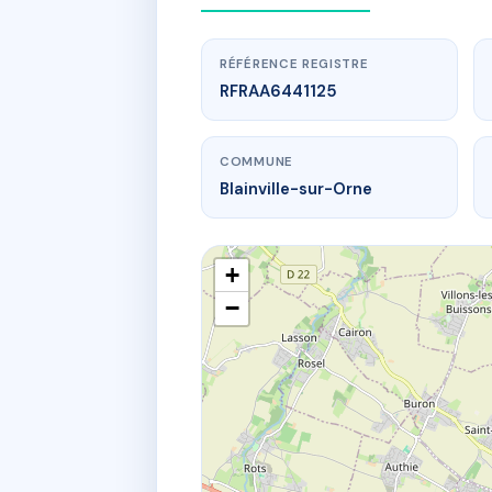
RÉFÉRENCE REGISTRE
RFRAA6441125
COMMUNE
Blainville-sur-Orne
+
−
ww
1/13 r de la 