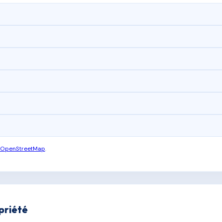
OpenStreetMap
.
priété