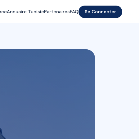
nce
Annuaire Tunisie
Partenaires
FAQ
Se Connecter