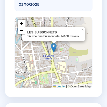
02/10/2025
+
−
×
LES BUISSONNETS
1A che des buissonnets 14100 Lisieux
Leaflet
|
© OpenStreetMap