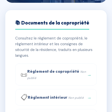
🇫🇷 RFRAA6521074
LES BUISSONNETS
📚 Documents de la copropriété
📍 1A che des buissonnets 14100 Lisieux
Consultez le règlement de copropriété, le
✓ Immatriculée
🏠 72 lots
🏗 1 bâtiment(s)
règlement intérieur et les consignes de
sécurité de la résidence, traduits en plusieurs
langues.
📞 Contacter Syndic Digital
💬 WhatsApp
✉ Email
Règlement de copropriété
Non
📜
→
publié
📋
→
Règlement intérieur
Non publié