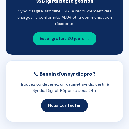
🚀 Digitalisez la gestion
Syndic Digital simplifie l'AG, le recouvrement des
charges, la conformité ALUR et la communication
résidents.
Essai gratuit 30 jours →
📞 Besoin d'un syndic pro ?
Trouvez ou devenez un cabinet syndic certifié
Syndic Digital. Réponse sous 24h.
Nous contacter