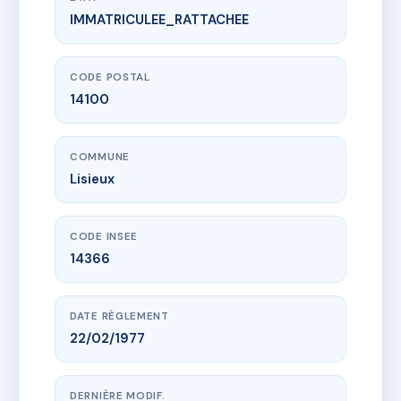
IMMATRICULEE_RATTACHEE
www.vme.plus/AA6521074
LES BUISSONNETS
1A che des buissonnets
14100 Lisieux
CODE POSTAL
14100
COMMUNE
Lisieux
CODE INSEE
14366
DATE RÈGLEMENT
22/02/1977
DERNIÈRE MODIF.