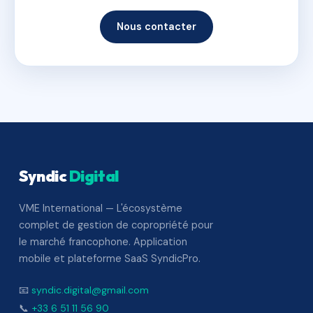
Nous contacter
Syndic
Digital
VME International — L'écosystème
complet de gestion de copropriété pour
le marché francophone. Application
mobile et plateforme SaaS SyndicPro.
📧
syndic.digital@gmail.com
📞
+33 6 51 11 56 90