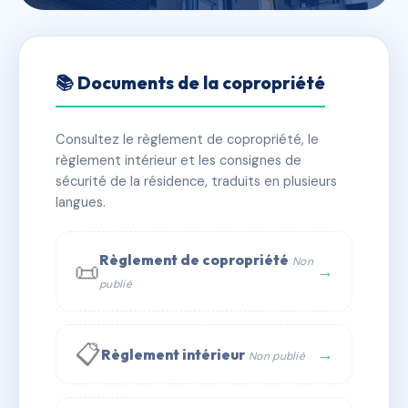
🇫🇷 RFRAA6660328
76 RUE D'ALLERAY
📚 Documents de la copropriété
📍 76 r d'alleray 75015 PARIS
Consultez le règlement de copropriété, le
✓ Immatriculée
🏠 25 lots
🏗 1 bâtiment(s)
règlement intérieur et les consignes de
sécurité de la résidence, traduits en plusieurs
langues.
📞 Contacter Syndic Digital
💬 WhatsApp
✉ Email
Règlement de copropriété
Non
📜
→
publié
📋
→
Règlement intérieur
Non publié