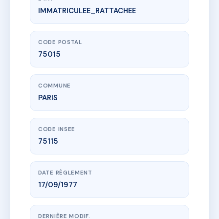
IMMATRICULEE_RATTACHEE
www.vme.plus/AA6660328
76 RUE D'ALLERAY
76 r d'alleray
75015 PARIS
CODE POSTAL
75015
COMMUNE
PARIS
CODE INSEE
75115
DATE RÈGLEMENT
17/09/1977
DERNIÈRE MODIF.