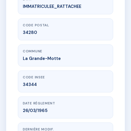
IMMATRICULEE_RATTACHEE
www.vme.plus/AA6927230
LE SURCOUF
1 r du levant
34280 La Grande-Motte
CODE POSTAL
34280
COMMUNE
La Grande-Motte
CODE INSEE
34344
DATE RÈGLEMENT
26/03/1965
DERNIÈRE MODIF.