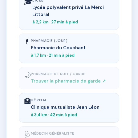
🎓
LYCÉE
Lycée polyvalent privé La Merci
Littoral
à 2,2 km · 27 min à pied
💊
PHARMACIE (JOUR)
Pharmacie du Couchant
à 1,7 km · 21 min à pied
🌙
PHARMACIE DE NUIT / GARDE
Trouver la pharmacie de garde ↗
🏥
HÔPITAL
Clinique mutualiste Jean Léon
à 3,4 km · 42 min à pied
🩺
MÉDECIN GÉNÉRALISTE