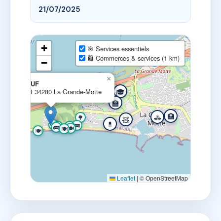
21/07/2025
+
🎯 Services essentiels
🛍️ Commerces & services (1 km)
−
×
LE SURCOUF
🎓
1 r du levant 34280 La Grande-Motte
🏫
🏥
🚓
🌳
🧸
💊
🌳
🚌
🚌
🚌
🚌
🍽️
🍽️
🚌
🚌
🍽️
🍽️
Leaflet
|
© OpenStreetMap