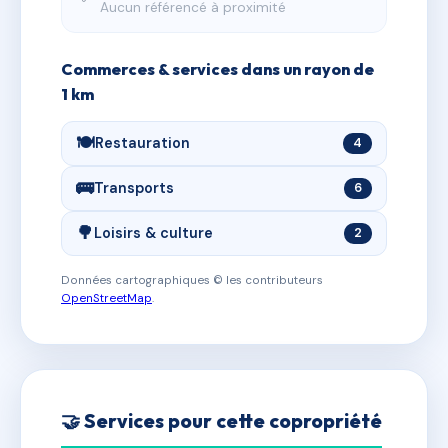
Aucun référencé à proximité
Commerces & services dans un rayon de
1 km
🍽️
Restauration
4
🚌
Transports
6
🌳
Loisirs & culture
2
Données cartographiques © les contributeurs
OpenStreetMap
.
🤝 Services pour cette copropriété