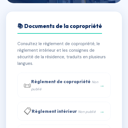
🇫🇷 RFRAA6927230
LE SURCOUF
📚 Documents de la copropriété
📍 1 r du levant 34280 La Grande-Motte
Consultez le règlement de copropriété, le
✓ Immatriculée
🏠 49 lots
🏗 2 bâtiment(s)
règlement intérieur et les consignes de
sécurité de la résidence, traduits en plusieurs
langues.
📞 Contacter Syndic Digital
💬 WhatsApp
✉ Email
Règlement de copropriété
Non
📜
→
publié
📋
→
Règlement intérieur
Non publié