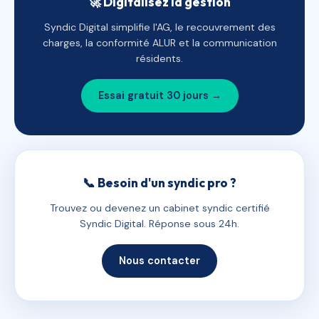
🚀 Digitalisez la gestion
Syndic Digital simplifie l'AG, le recouvrement des
charges, la conformité ALUR et la communication
résidents.
Essai gratuit 30 jours →
📞 Besoin d'un syndic pro ?
Trouvez ou devenez un cabinet syndic certifié
Syndic Digital. Réponse sous 24h.
Nous contacter