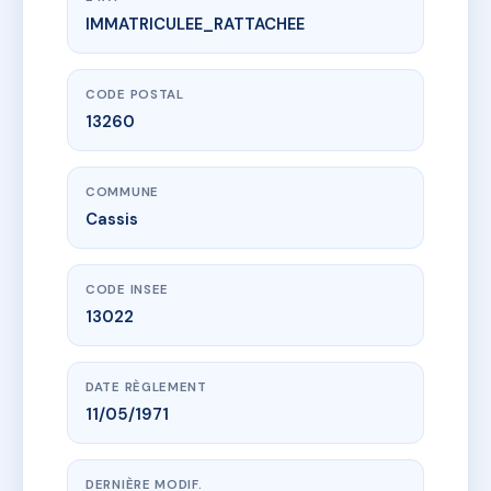
IMMATRICULEE_RATTACHEE
www.vme.plus/AA7058308
FONTVERT
34 r de l'arene
13260 Cassis
CODE POSTAL
13260
COMMUNE
Cassis
CODE INSEE
13022
DATE RÈGLEMENT
11/05/1971
DERNIÈRE MODIF.