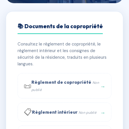
🇫🇷 RFRAA7058308
FONTVERT
📚 Documents de la copropriété
📍 34 r de l'arene 13260 Cassis
Consultez le règlement de copropriété, le
✓ Immatriculée
🏠 114 lots
🏗 2 bâtiment(s)
règlement intérieur et les consignes de
sécurité de la résidence, traduits en plusieurs
langues.
📞 Contacter Syndic Digital
💬 WhatsApp
✉ Email
Règlement de copropriété
Non
📜
→
publié
📋
→
Règlement intérieur
Non publié