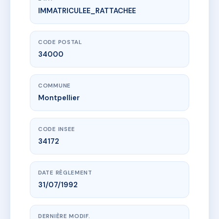
IMMATRICULEE_RATTACHEE
www.vme.plus/AA8010191
10 RUE DU PLAN D'AGDE
10 r du plan d'agde
34000 Montpellier
CODE POSTAL
34000
COMMUNE
Montpellier
CODE INSEE
34172
DATE RÈGLEMENT
31/07/1992
DERNIÈRE MODIF.