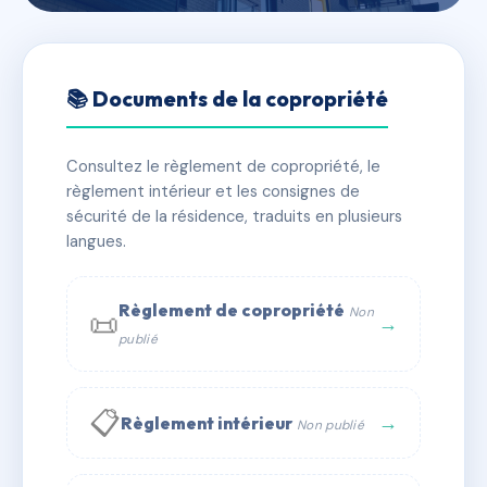
🇫🇷 RFRAA8010191
10 RUE DU PLAN D'AGDE
📚 Documents de la copropriété
📍 10 r du plan d'agde 34000 Montpellier
Consultez le règlement de copropriété, le
✓ Immatriculée
🏠 8 lots
🏗 1 bâtiment(s)
règlement intérieur et les consignes de
sécurité de la résidence, traduits en plusieurs
langues.
📞 Contacter Syndic Digital
💬 WhatsApp
✉ Email
Règlement de copropriété
Non
📜
→
publié
📋
→
Règlement intérieur
Non publié