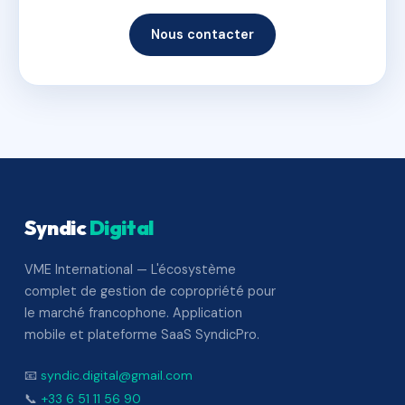
Nous contacter
Syndic
Digital
VME International — L'écosystème
complet de gestion de copropriété pour
le marché francophone. Application
mobile et plateforme SaaS SyndicPro.
📧
syndic.digital@gmail.com
📞
+33 6 51 11 56 90