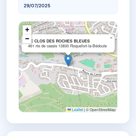
29/07/2025
+
−
×
LE CLOS DES ROCHES BLEUES
461 rte de cassis 13830 Roquefort-la-Bédoule
Leaflet
|
© OpenStreetMap