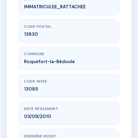
IMMATRICULEE_RATTACHEE
www.vme.plus/AA8061822
LE CLOS DES ROCHES BLEUES
461 rte de cassis
13830 Roquefort-la-Bédoule
CODE POSTAL
13830
COMMUNE
Roquefort-la-Bédoule
CODE INSEE
13085
DATE RÈGLEMENT
03/09/2010
DERNIÈRE MODIF.