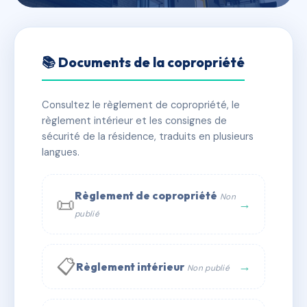
🇫🇷 RFRAA8061822
LE CLOS DES ROCHES
📚 Documents de la copropriété
BLEUES
Consultez le règlement de copropriété, le
📍 461 rte de cassis 13830 Roquefort-la-Bédoule
règlement intérieur et les consignes de
✓ Immatriculée
🏠 117 lots
🏗 7 bâtiment(s)
sécurité de la résidence, traduits en plusieurs
langues.
📞 Contacter Syndic Digital
💬 WhatsApp
Règlement de copropriété
Non
📜
✉ Email
→
publié
📋
→
Règlement intérieur
Non publié