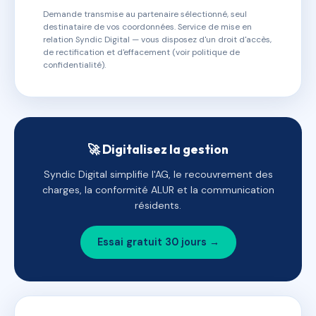
Demande transmise au partenaire sélectionné, seul
destinataire de vos coordonnées. Service de mise en
relation Syndic Digital — vous disposez d'un droit d'accès,
de rectification et d'effacement (voir politique de
confidentialité).
🚀 Digitalisez la gestion
Syndic Digital simplifie l'AG, le recouvrement des
charges, la conformité ALUR et la communication
résidents.
Essai gratuit 30 jours →