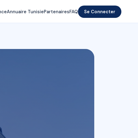
nce
Annuaire Tunisie
Partenaires
FAQ
Se Connecter