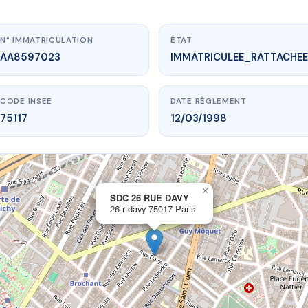
N° IMMATRICULATION
ÉTAT
AA8597023
IMMATRICULEE_RATTACHEE
CODE INSEE
DATE RÈGLEMENT
75117
12/03/1998
×
vme.plus/AA8597023
SDC 26 RUE DAVY
26 r davy 75017 Paris
SDC 26 RUE DAVY
6 r davy
75017 Paris