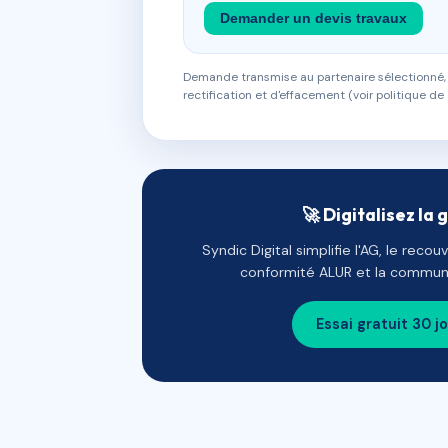
Demander un devis travaux
Demande transmise au partenaire sélectionné, s
rectification et d'effacement (voir politique de 
🚀 Digitalisez la 
Syndic Digital simplifie l'AG, le reco
conformité ALUR et la communi
Essai gratuit 30 j