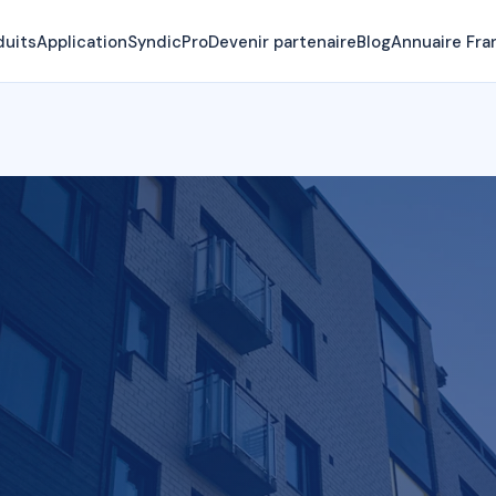
duits
Application
SyndicPro
Devenir partenaire
Blog
Annuaire Fra