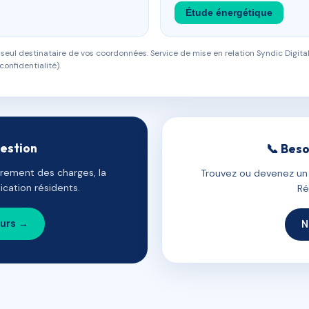
Étude énergétique
eul destinataire de vos coordonnées. Service de mise en relation Syndic Digital
confidentialité).
gestion
📞 Beso
uvrement des charges, la
Trouvez ou devenez un c
cation résidents.
Ré
ours →
N