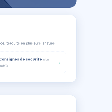
e, traduits en plusieurs langues.
Consignes de sécurité
Non
→
publié
web :
om