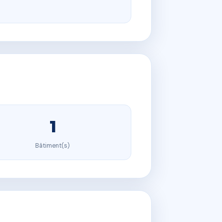
1
Bâtiment(s)