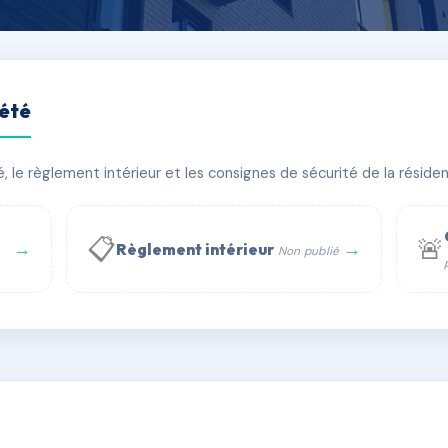
iété
AVY
le règlement intérieur et les consignes de sécurité de la résidenc
âtiment(s)
📋
🚨
→
→
Règlement intérieur
Non publié
 WhatsApp
✉ Email
té
rue Saint-Honoré, 75001 Paris - Tél. : +33 6 51 11 56 90 - 
AA8597023
🇫🇷
ww.syndic.digital - E-mail : syndic.digital@gmail.c