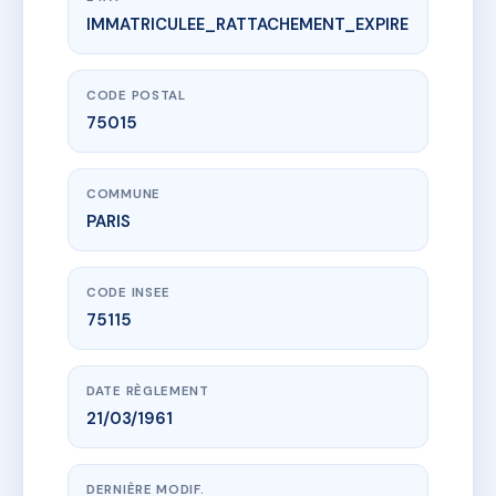
IMMATRICULEE_RATTACHEMENT_EXPIRE
www.vme.plus/AA8697682
SDC 14 HUMBLOT
14 r humblot
75015 PARIS
CODE POSTAL
75015
COMMUNE
PARIS
CODE INSEE
75115
DATE RÈGLEMENT
21/03/1961
DERNIÈRE MODIF.