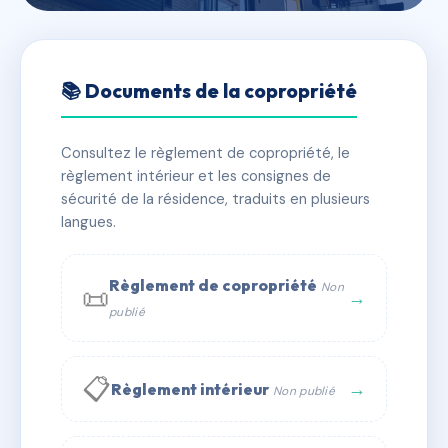
🇫🇷 RFRAA8697682
SDC 14 HUMBLOT
📚 Documents de la copropriété
📍 14 r humblot 75015 PARIS
Consultez le règlement de copropriété, le
⚠ IMMATRICULEE_RATTACHEMENT_EXPIRE
règlement intérieur et les consignes de
🏠 66 lots
🏗 1 bâtiment(s)
sécurité de la résidence, traduits en plusieurs
langues.
📞 Contacter Syndic Digital
💬 WhatsApp
Règlement de copropriété
Non
📜
✉ Email
→
publié
📋
→
Règlement intérieur
Non publié