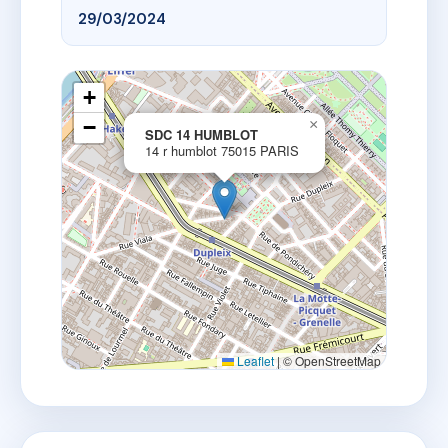
29/03/2024
+
−
×
SDC 14 HUMBLOT
14 r humblot 75015 PARIS
Leaflet
|
© OpenStreetMap