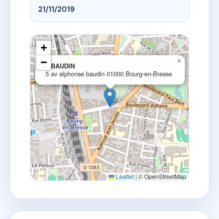
21/11/2019
+
−
×
5 BAUDIN
5 av alphonse baudin 01000 Bourg-en-Bresse
Leaflet
|
© OpenStreetMap