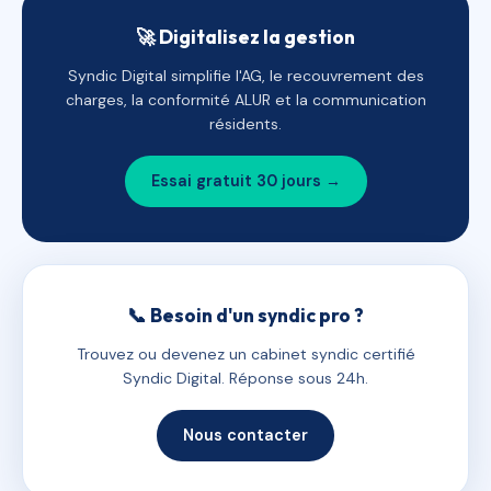
🚀 Digitalisez la gestion
Syndic Digital simplifie l'AG, le recouvrement des
charges, la conformité ALUR et la communication
résidents.
Essai gratuit 30 jours →
📞 Besoin d'un syndic pro ?
Trouvez ou devenez un cabinet syndic certifié
Syndic Digital. Réponse sous 24h.
Nous contacter