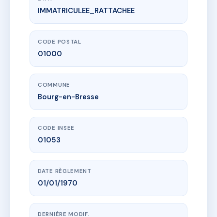
IMMATRICULEE_RATTACHEE
www.vme.plus/AA9074444
5 BAUDIN
5 av alphonse baudin
01000 Bourg-en-Bresse
CODE POSTAL
01000
COMMUNE
Bourg-en-Bresse
CODE INSEE
01053
DATE RÈGLEMENT
01/01/1970
DERNIÈRE MODIF.