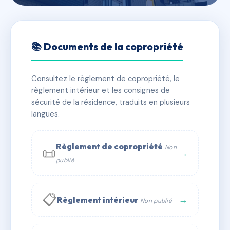
🇫🇷 RFRAA9074444
5 BAUDIN
📚 Documents de la copropriété
📍 5 av alphonse baudin 01000 Bourg-en-Bresse
Consultez le règlement de copropriété, le
✓ Immatriculée
🏠 38 lots
🏗 4 bâtiment(s)
règlement intérieur et les consignes de
sécurité de la résidence, traduits en plusieurs
langues.
📞 Contacter Syndic Digital
💬 WhatsApp
✉ Email
Règlement de copropriété
Non
📜
→
publié
📋
→
Règlement intérieur
Non publié