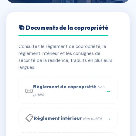
🇫🇷 RFRAA9256777
SDC 87 rue d'Hauteville
📚 Documents de la copropriété
📍 87 r d'hauteville 75010 Paris
Consultez le règlement de copropriété, le
✓ Immatriculée
🏠 39 lots
🏗 1 bâtiment(s)
règlement intérieur et les consignes de
sécurité de la résidence, traduits en plusieurs
langues.
📞 Contacter Syndic Digital
💬 WhatsApp
✉ Email
Règlement de copropriété
Non
📜
→
publié
📋
→
Règlement intérieur
Non publié