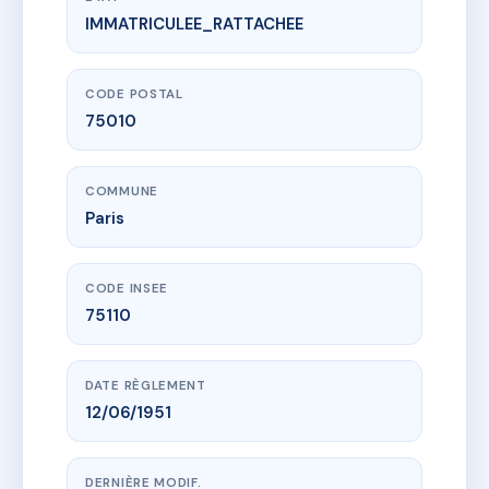
IMMATRICULEE_RATTACHEE
www.vme.plus/AA9256777
SDC 87 rue d'Hauteville
87 r d'hauteville
75010 Paris
CODE POSTAL
75010
COMMUNE
Paris
CODE INSEE
75110
DATE RÈGLEMENT
12/06/1951
DERNIÈRE MODIF.