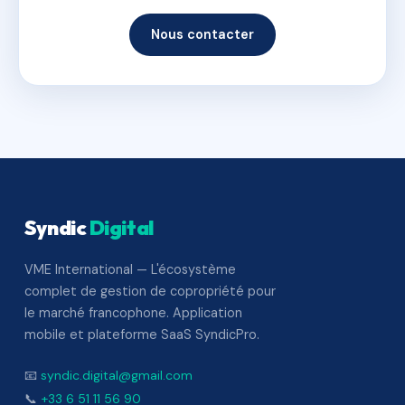
Nous contacter
Syndic
Digital
VME International — L'écosystème
complet de gestion de copropriété pour
le marché francophone. Application
mobile et plateforme SaaS SyndicPro.
📧
syndic.digital@gmail.com
📞
+33 6 51 11 56 90