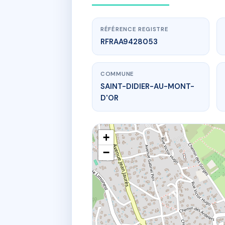
RÉFÉRENCE REGISTRE
RFRAA9428053
COMMUNE
SAINT-DIDIER-AU-MONT-
D'OR
+
−
87 che de l'