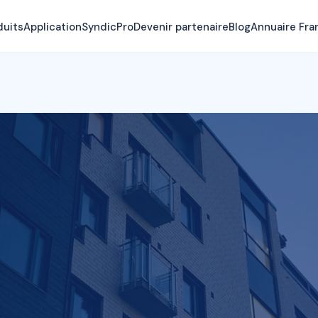
duits
Application
SyndicPro
Devenir partenaire
Blog
Annuaire Fra