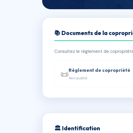
🇫🇷 RFRAA9428053
📚 Documents de la copropr
LE HAMEAU DE
📍 87 che de l'indiennerie 69370 
Consultez le règlement de copropriété, 
✓ Immatriculée
🏠 35 lots
🏗 33
Règlement de copropriété
📜
Non publié
📞 Contacter Syndic Digital

Copropriét
229 
w
🏛 Identification