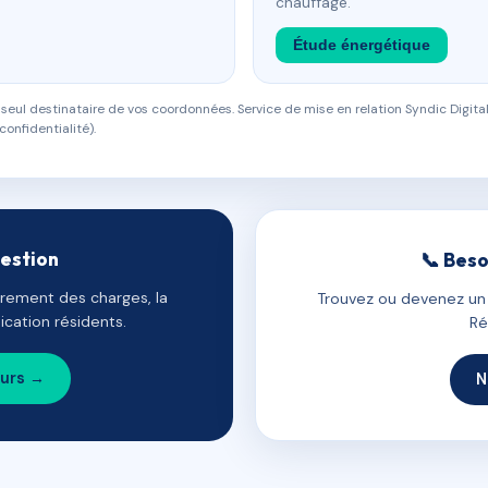
chauffage.
Étude énergétique
eul destinataire de vos coordonnées. Service de mise en relation Syndic Digital
confidentialité).
gestion
📞 Beso
uvrement des charges, la
Trouvez ou devenez un c
cation résidents.
Ré
ours →
N