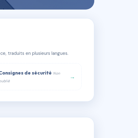
e, traduits en plusieurs langues.
Consignes de sécurité
Non
→
publié
web :
om