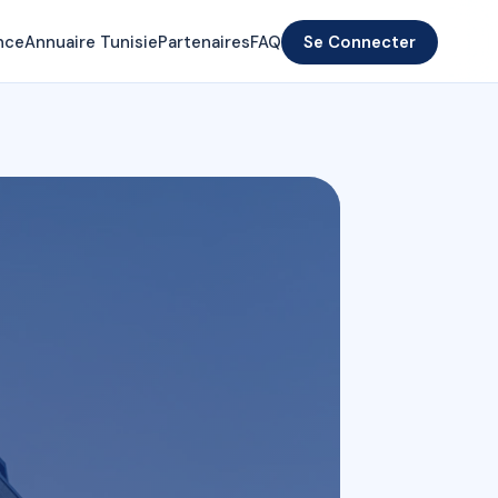
nce
Annuaire Tunisie
Partenaires
FAQ
Se Connecter