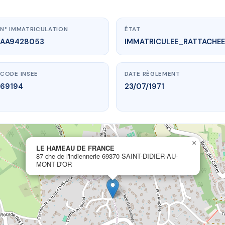
N° IMMATRICULATION
ÉTAT
AA9428053
IMMATRICULEE_RATTACHEE
CODE INSEE
DATE RÈGLEMENT
69194
23/07/1971
www.vme.plus/AA9428053
LE HAMEAU DE FRANCE
×
LE HAMEAU DE FRANCE
indiennerie
69370 SAINT-DIDIER-AU-MONT-D'OR
87 che de l'indiennerie 69370 SAINT-DIDIER-AU-
MONT-D'OR