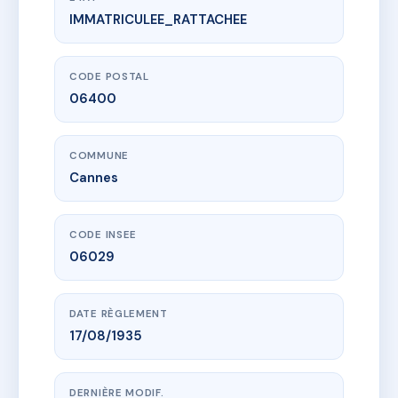
IMMATRICULEE_RATTACHEE
www.vme.plus/AA9772724
25 BLD CARNOT
25 bd carnot
06400 Cannes
CODE POSTAL
06400
COMMUNE
Cannes
CODE INSEE
06029
DATE RÈGLEMENT
17/08/1935
DERNIÈRE MODIF.