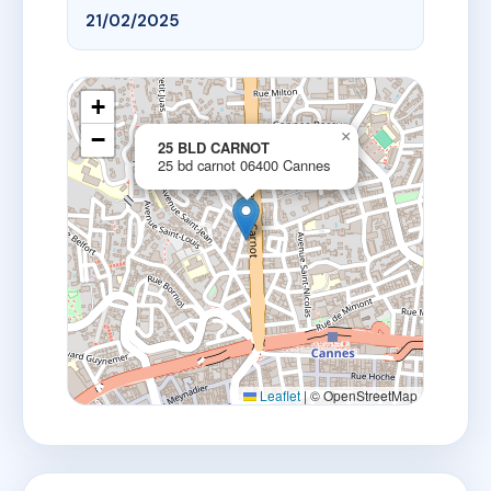
21/02/2025
+
−
×
25 BLD CARNOT
25 bd carnot 06400 Cannes
Leaflet
|
© OpenStreetMap