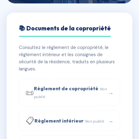
🇫🇷 RFRAA9772724
25 BLD CARNOT
📚 Documents de la copropriété
📍 25 bd carnot 06400 Cannes
Consultez le règlement de copropriété, le
✓ Immatriculée
🏠 41 lots
🏗 1 bâtiment(s)
règlement intérieur et les consignes de
sécurité de la résidence, traduits en plusieurs
langues.
📞 Contacter Syndic Digital
💬 WhatsApp
✉ Email
Règlement de copropriété
Non
📜
→
publié
📋
→
Règlement intérieur
Non publié