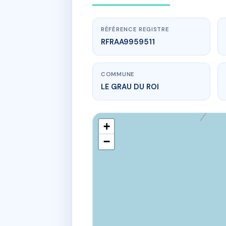
RÉFÉRENCE REGISTRE
RFRAA9959511
COMMUNE
LE GRAU DU ROI
+
−
www.
SYNDIC
30 r de l'e