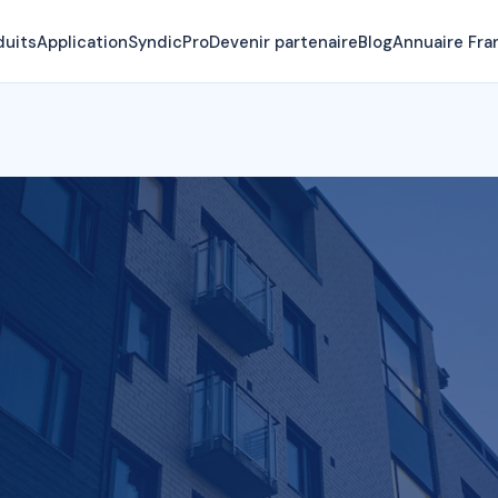
duits
Application
SyndicPro
Devenir partenaire
Blog
Annuaire Fra