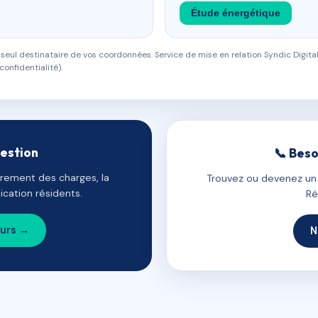
Étude énergétique
eul destinataire de vos coordonnées. Service de mise en relation Syndic Digital
confidentialité).
gestion
📞 Beso
uvrement des charges, la
Trouvez ou devenez un c
cation résidents.
Ré
ours →
N