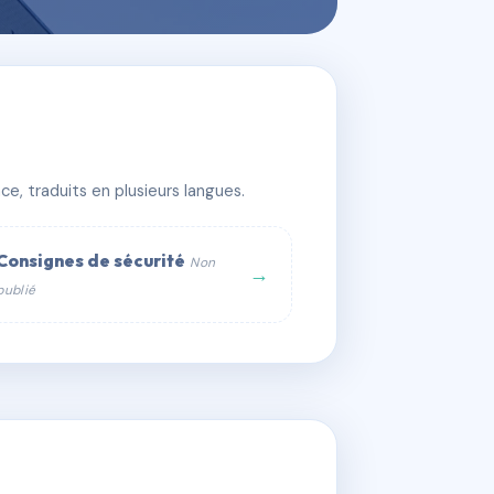
e, traduits en plusieurs langues.
Consignes de sécurité
Non
→
publié
web :
om