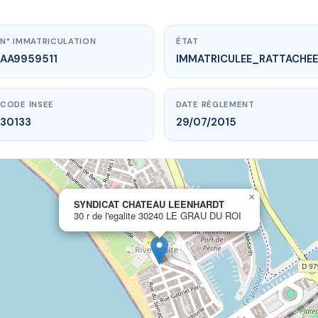
N° IMMATRICULATION
ÉTAT
AA9959511
IMMATRICULEE_RATTACHEE
CODE INSEE
DATE RÈGLEMENT
30133
29/07/2015
×
vme.plus/AA9959511
SYNDICAT CHATEAU LEENHARDT
30 r de l'egalite 30240 LE GRAU DU ROI
AT CHATEAU LEENHARDT
galite
30240 LE GRAU DU ROI