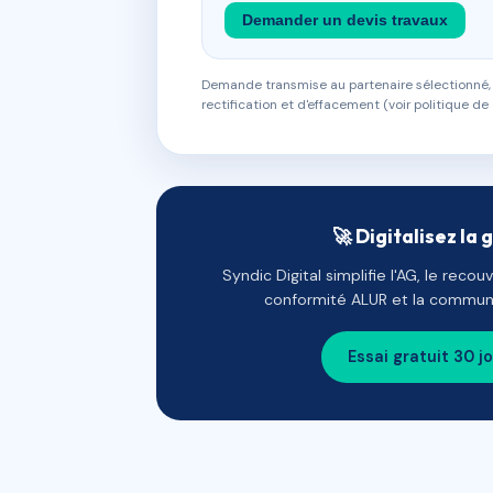
Demander un devis travaux
Demande transmise au partenaire sélectionné, s
rectification et d'effacement (voir politique de 
🚀 Digitalisez la 
Syndic Digital simplifie l'AG, le reco
conformité ALUR et la communi
Essai gratuit 30 j