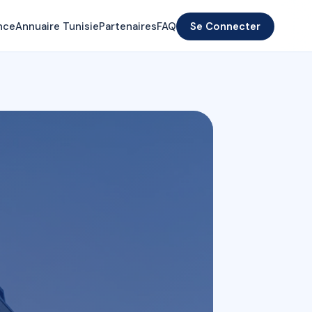
nce
Annuaire Tunisie
Partenaires
FAQ
Se Connecter