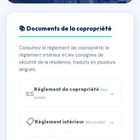
🇫🇷 RFRAB0024851
SDC FONTAINE REBEVAL
📚 Documents de la copropriété
📍 10 bd de la villette 75019 Paris
Consultez le règlement de copropriété, le
✓ Immatriculée
🏠 269 lots
🏗 1 bâtiment(s)
règlement intérieur et les consignes de
sécurité de la résidence, traduits en plusieurs
langues.
📞 Contacter Syndic Digital
💬 WhatsApp
✉ Email
Règlement de copropriété
Non
📜
→
publié
📋
→
Règlement intérieur
Non publié