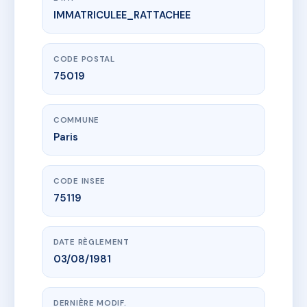
IMMATRICULEE_RATTACHEE
www.vme.plus/AB0024851
SDC FONTAINE REBEVAL
10 bd de la villette
75019 Paris
CODE POSTAL
75019
COMMUNE
Paris
CODE INSEE
75119
DATE RÈGLEMENT
03/08/1981
DERNIÈRE MODIF.