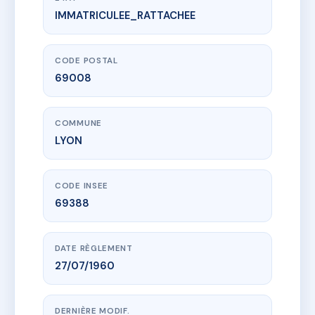
IMMATRICULEE_RATTACHEE
www.vme.plus/AB0051730
SDC LE CHAMPAGNE
65 r pierre delore
69008 LYON
CODE POSTAL
69008
COMMUNE
LYON
CODE INSEE
69388
DATE RÈGLEMENT
27/07/1960
DERNIÈRE MODIF.