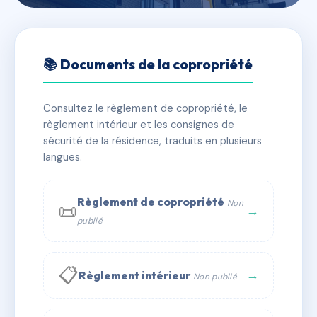
🇫🇷 RFRAB0051730
SDC LE CHAMPAGNE
📚 Documents de la copropriété
📍 65 r pierre delore 69008 LYON
Consultez le règlement de copropriété, le
✓ Immatriculée
🏠 42 lots
🏗 1 bâtiment(s)
règlement intérieur et les consignes de
sécurité de la résidence, traduits en plusieurs
langues.
📞 Contacter Syndic Digital
💬 WhatsApp
✉ Email
Règlement de copropriété
Non
📜
→
publié
📋
→
Règlement intérieur
Non publié