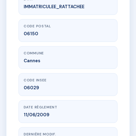
IMMATRICULEE_RATTACHEE
www.vme.plus/AB0576793
LE REVE D'OR
111 bd leader
06150 Cannes
CODE POSTAL
06150
COMMUNE
Cannes
CODE INSEE
06029
DATE RÈGLEMENT
11/06/2009
DERNIÈRE MODIF.