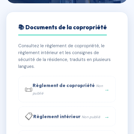
🇫🇷 RFRAB0576793
LE REVE D'OR
📚 Documents de la copropriété
📍 111 bd leader 06150 Cannes
Consultez le règlement de copropriété, le
✓ Immatriculée
🏠 168 lots
🏗 1 bâtiment(s)
règlement intérieur et les consignes de
sécurité de la résidence, traduits en plusieurs
langues.
📞 Contacter Syndic Digital
💬 WhatsApp
✉ Email
Règlement de copropriété
Non
📜
→
publié
📋
→
Règlement intérieur
Non publié