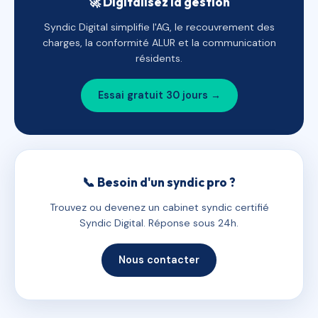
🚀 Digitalisez la gestion
Syndic Digital simplifie l'AG, le recouvrement des
charges, la conformité ALUR et la communication
résidents.
Essai gratuit 30 jours →
📞 Besoin d'un syndic pro ?
Trouvez ou devenez un cabinet syndic certifié
Syndic Digital. Réponse sous 24h.
Nous contacter