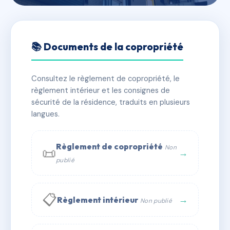
🇫🇷 RFRAB0866525
RESIDENCE SOLEIL II
📚 Documents de la copropriété
📍 3 r colonel fabien 13230 Port-Saint-Louis-du-
Rhône
Consultez le règlement de copropriété, le
règlement intérieur et les consignes de
✓ Immatriculée
🏠 27 lots
🏗 1 bâtiment(s)
sécurité de la résidence, traduits en plusieurs
langues.
📞 Contacter Syndic Digital
💬 WhatsApp
Règlement de copropriété
Non
📜
✉ Email
→
publié
📋
→
Règlement intérieur
Non publié