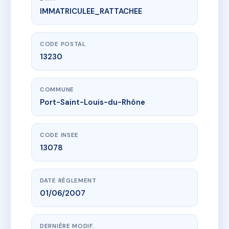
IMMATRICULEE_RATTACHEE
www.vme.plus/AB0866525
RESIDENCE SOLEIL II
3 r colonel fabien
13230 Port-Saint-Louis-du-Rhône
CODE POSTAL
13230
COMMUNE
Port-Saint-Louis-du-Rhône
CODE INSEE
13078
DATE RÈGLEMENT
01/06/2007
DERNIÈRE MODIF.