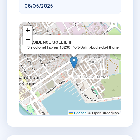
06/05/2025
+
−
×
RESIDENCE SOLEIL II
3 r colonel fabien 13230 Port-Saint-Louis-du-Rhône
Leaflet
|
© OpenStreetMap