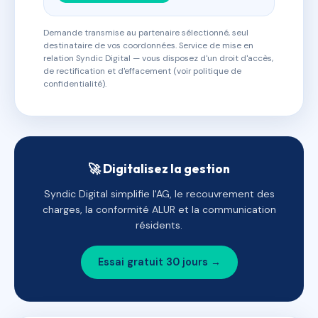
Demande transmise au partenaire sélectionné, seul
destinataire de vos coordonnées. Service de mise en
relation Syndic Digital — vous disposez d'un droit d'accès,
de rectification et d'effacement (voir politique de
confidentialité).
🚀 Digitalisez la gestion
Syndic Digital simplifie l'AG, le recouvrement des
charges, la conformité ALUR et la communication
résidents.
Essai gratuit 30 jours →