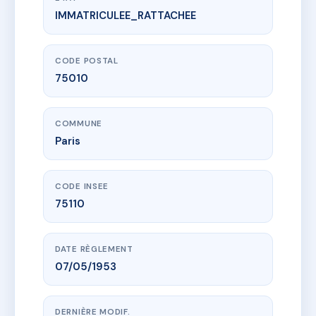
IMMATRICULEE_RATTACHEE
www.vme.plus/AB1188283
46/48 BOULEVARD DE STRASBOURG
48 bd de strasbourg
75010 Paris
CODE POSTAL
75010
COMMUNE
Paris
CODE INSEE
75110
DATE RÈGLEMENT
07/05/1953
DERNIÈRE MODIF.