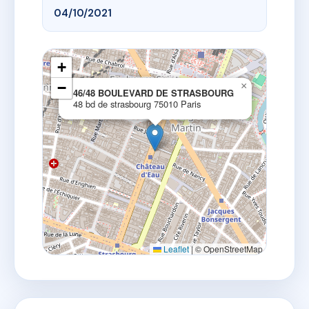
04/10/2021
+
−
×
46/48 BOULEVARD DE STRASBOURG
48 bd de strasbourg 75010 Paris
Leaflet
|
© OpenStreetMap