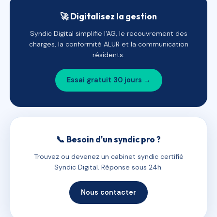
🚀 Digitalisez la gestion
Syndic Digital simplifie l'AG, le recouvrement des
charges, la conformité ALUR et la communication
résidents.
Essai gratuit 30 jours →
📞 Besoin d'un syndic pro ?
Trouvez ou devenez un cabinet syndic certifié
Syndic Digital. Réponse sous 24h.
Nous contacter