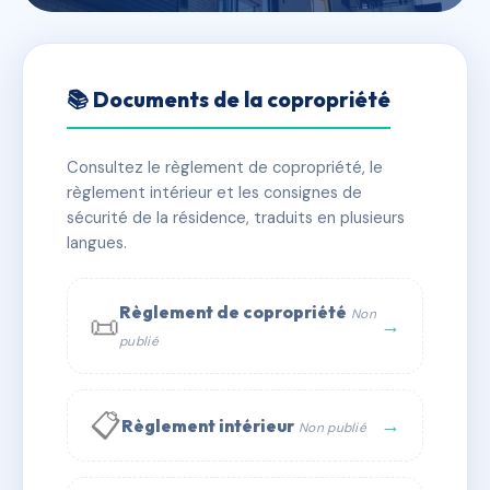
🇫🇷 RFRAB1188283
46/48 BOULEVARD DE
📚 Documents de la copropriété
STRASBOURG
Consultez le règlement de copropriété, le
📍 48 bd de strasbourg 75010 Paris
règlement intérieur et les consignes de
✓ Immatriculée
🏠 42 lots
🏗 6 bâtiment(s)
sécurité de la résidence, traduits en plusieurs
langues.
📞 Contacter Syndic Digital
💬 WhatsApp
Règlement de copropriété
Non
📜
✉ Email
→
publié
📋
→
Règlement intérieur
Non publié