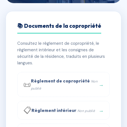
🇫🇷 RFRAB1778323
MALFREYT
📚 Documents de la copropriété
📍 6 bd leon malfreyt 63000 Clermont-Ferrand
Consultez le règlement de copropriété, le
✓ Immatriculée
🏠 147 lots
🏗 3 bâtiment(s)
règlement intérieur et les consignes de
sécurité de la résidence, traduits en plusieurs
langues.
📞 Contacter Syndic Digital
💬 WhatsApp
✉ Email
Règlement de copropriété
Non
📜
→
publié
📋
→
Règlement intérieur
Non publié