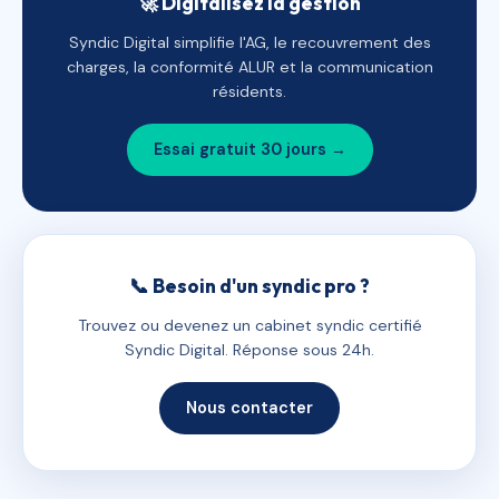
🚀 Digitalisez la gestion
Syndic Digital simplifie l'AG, le recouvrement des
charges, la conformité ALUR et la communication
résidents.
Essai gratuit 30 jours →
📞 Besoin d'un syndic pro ?
Trouvez ou devenez un cabinet syndic certifié
Syndic Digital. Réponse sous 24h.
Nous contacter