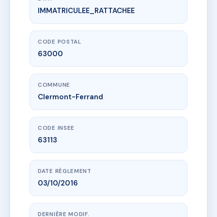
IMMATRICULEE_RATTACHEE
www.vme.plus/AB1778323
MALFREYT
6 bd leon malfreyt
63000 Clermont-Ferrand
CODE POSTAL
63000
COMMUNE
Clermont-Ferrand
CODE INSEE
63113
DATE RÈGLEMENT
03/10/2016
DERNIÈRE MODIF.