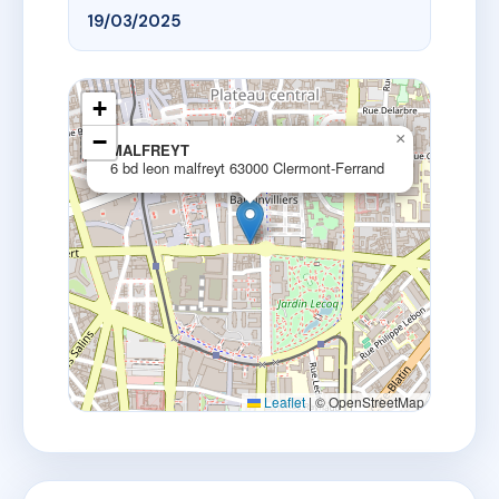
19/03/2025
+
−
×
MALFREYT
6 bd leon malfreyt 63000 Clermont-Ferrand
Leaflet
|
© OpenStreetMap