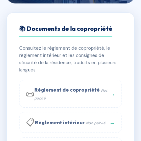
🇫🇷 RFRAB1783190
CLEMENCEAU
📚 Documents de la copropriété
📍 30 r marechal de lattre et de la 1ere armee
63000 Clermont-Ferrand
Consultez le règlement de copropriété, le
règlement intérieur et les consignes de
✓ Immatriculée
🏠 171 lots
🏗 3 bâtiment(s)
sécurité de la résidence, traduits en plusieurs
langues.
📞 Contacter Syndic Digital
💬 WhatsApp
Règlement de copropriété
Non
📜
✉ Email
→
publié
📋
→
Règlement intérieur
Non publié