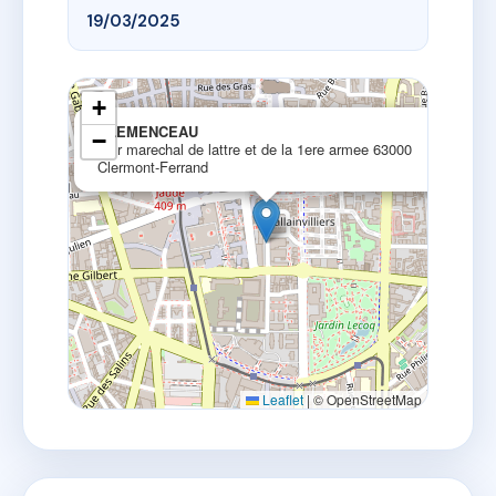
19/03/2025
+
×
CLEMENCEAU
−
30 r marechal de lattre et de la 1ere armee 63000
Clermont-Ferrand
Leaflet
|
© OpenStreetMap