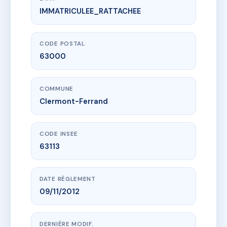
IMMATRICULEE_RATTACHEE
www.vme.plus/AB1783190
CLEMENCEAU
30 r marechal de lattre et de la 1ere armee
63000 Clermont-Ferrand
CODE POSTAL
63000
COMMUNE
Clermont-Ferrand
CODE INSEE
63113
DATE RÈGLEMENT
09/11/2012
DERNIÈRE MODIF.