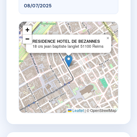
08/07/2025
+
−
×
RESIDENCE HOTEL DE BEZANNES
18 crs jean baptiste langlet 51100 Reims
Leaflet
|
© OpenStreetMap