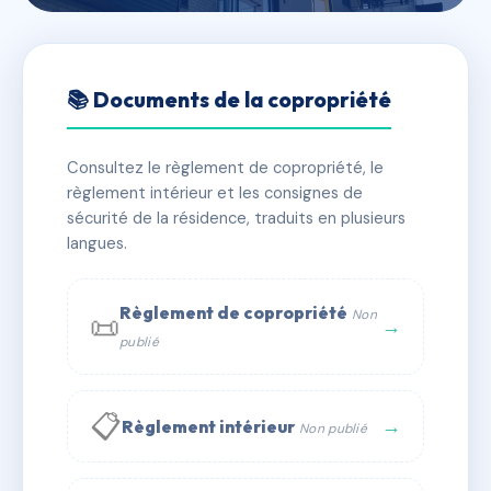
🇫🇷 RFRAB1885656
RESIDENCE HOTEL DE
📚 Documents de la copropriété
BEZANNES
Consultez le règlement de copropriété, le
📍 18 crs jean baptiste langlet 51100 Reims
règlement intérieur et les consignes de
✓ Immatriculée
🏠 150 lots
🏗 2 bâtiment(s)
sécurité de la résidence, traduits en plusieurs
langues.
📞 Contacter Syndic Digital
💬 WhatsApp
Règlement de copropriété
Non
📜
✉ Email
→
publié
📋
→
Règlement intérieur
Non publié