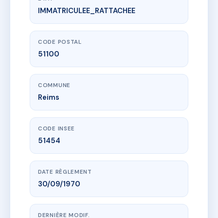
IMMATRICULEE_RATTACHEE
www.vme.plus/AB1885656
RESIDENCE HOTEL DE BEZANNES
18 crs jean baptiste langlet
51100 Reims
CODE POSTAL
51100
COMMUNE
Reims
CODE INSEE
51454
DATE RÈGLEMENT
30/09/1970
DERNIÈRE MODIF.