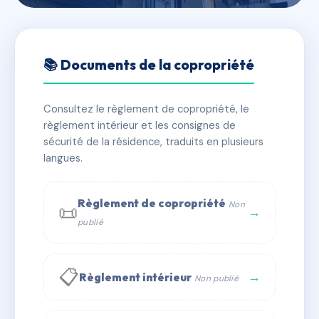
🇫🇷 RFRAB2072825
GRAND SUD
📚 Documents de la copropriété
📍 91 av du professeur nobecourt 38250 Villard-de-
Lans
Consultez le règlement de copropriété, le
règlement intérieur et les consignes de
✓ Immatriculée
🏠 75 lots
🏗 1 bâtiment(s)
sécurité de la résidence, traduits en plusieurs
langues.
📞 Contacter Syndic Digital
💬 WhatsApp
Règlement de copropriété
Non
📜
✉ Email
→
publié
📋
→
Règlement intérieur
Non publié