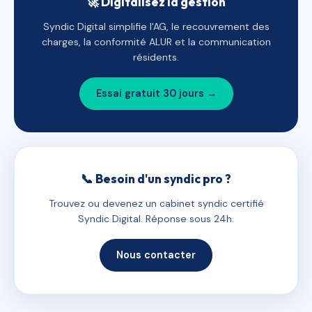
🚀 Digitalisez la gestion
Syndic Digital simplifie l'AG, le recouvrement des
charges, la conformité ALUR et la communication
résidents.
Essai gratuit 30 jours →
📞 Besoin d'un syndic pro ?
Trouvez ou devenez un cabinet syndic certifié
Syndic Digital. Réponse sous 24h.
Nous contacter