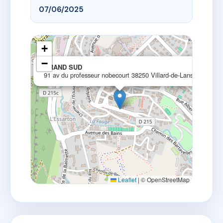
07/06/2025
+
−
×
GRAND SUD
91 av du professeur nobecourt 38250 Villard-de-Lans
Leaflet
|
© OpenStreetMap