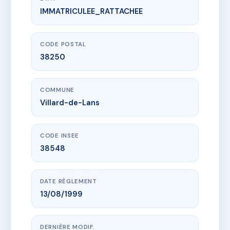
IMMATRICULEE_RATTACHEE
www.vme.plus/AB2072825
GRAND SUD
91 av du professeur nobecourt
38250 Villard-de-Lans
CODE POSTAL
38250
COMMUNE
Villard-de-Lans
CODE INSEE
38548
DATE RÈGLEMENT
13/08/1999
DERNIÈRE MODIF.