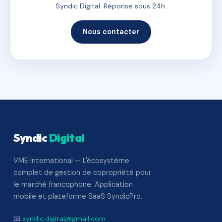
Syndic Digital. Réponse sous 24h.
Nous contacter
Syndic
Digital
VME International — L'écosystème
complet de gestion de copropriété pour
le marché francophone. Application
mobile et plateforme SaaS SyndicPro.
📧
syndic.digital@gmail.com