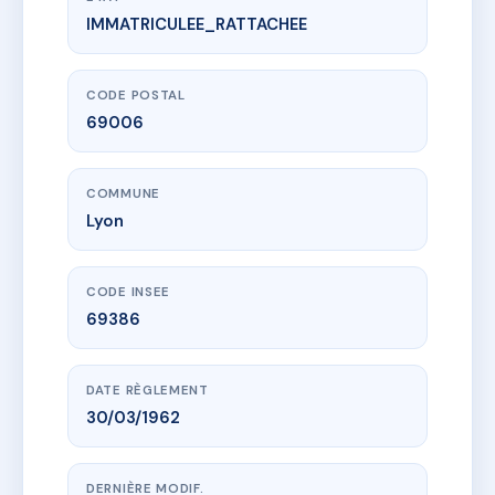
IMMATRICULEE_RATTACHEE
www.vme.plus/AB2947109
121/123 VAUBAN
121 r vauban
69006 Lyon
CODE POSTAL
69006
COMMUNE
Lyon
CODE INSEE
69386
DATE RÈGLEMENT
30/03/1962
DERNIÈRE MODIF.