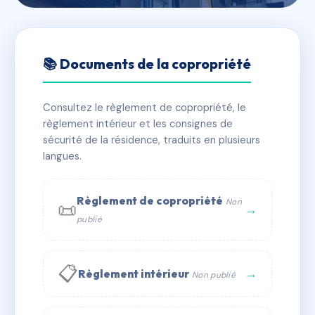
🇫🇷 RFRAB2947109
121/123 VAUBAN
📚 Documents de la copropriété
📍 121 r vauban 69006 Lyon
Consultez le règlement de copropriété, le
✓ Immatriculée
🏠 52 lots
🏗 2 bâtiment(s)
règlement intérieur et les consignes de
sécurité de la résidence, traduits en plusieurs
langues.
📞 Contacter Syndic Digital
💬 WhatsApp
✉ Email
Règlement de copropriété
Non
📜
→
publié
📋
→
Règlement intérieur
Non publié