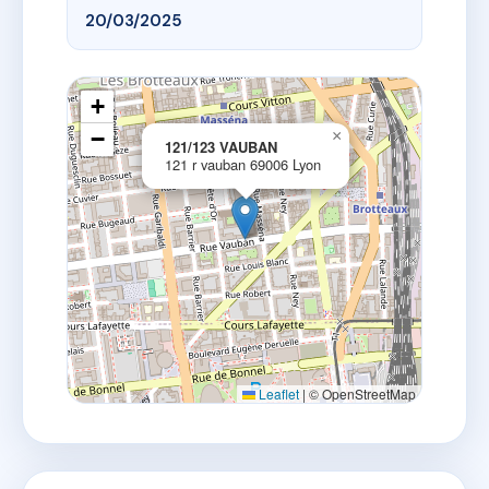
20/03/2025
+
−
×
121/123 VAUBAN
121 r vauban 69006 Lyon
Leaflet
|
© OpenStreetMap