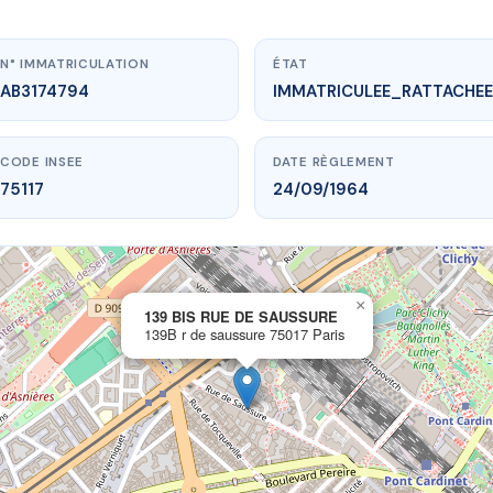
N° IMMATRICULATION
ÉTAT
AB3174794
IMMATRICULEE_RATTACHEE
CODE INSEE
DATE RÈGLEMENT
75117
24/09/1964
×
vme.plus/AB3174794
139 BIS RUE DE SAUSSURE
139B r de saussure 75017 Paris
BIS RUE DE SAUSSURE
 de saussure
75017 Paris