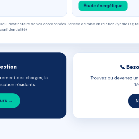
Étude énergétique
eul destinataire de vos coordonnées. Service de mise en relation Syndic Digital
confidentialité).
gestion
📞 Beso
uvrement des charges, la
Trouvez ou devenez un c
cation résidents.
Ré
ours →
N