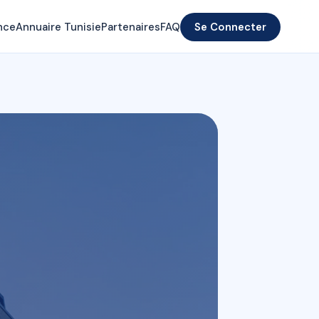
nce
Annuaire Tunisie
Partenaires
FAQ
Se Connecter