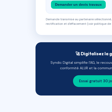
Demander un devis travaux
Demande transmise au partenaire sélectionné, s
rectification et d'effacement (voir politique de 
🚀 Digitalisez la 
Syndic Digital simplifie l'AG, le reco
conformité ALUR et la communi
Essai gratuit 30 j