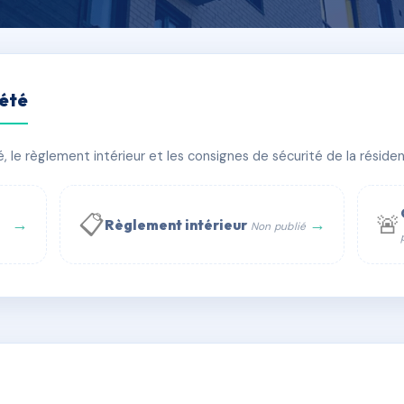
iété
E SAUSSURE
le règlement intérieur et les consignes de sécurité de la résidenc
bâtiment(s)
📋
🚨
→
→
Règlement intérieur
Non publié
 WhatsApp
✉ Email
té
rue Saint-Honoré, 75001 Paris - Tél. : +33 6 51 11 56 90 - 
AB3174794
🇫🇷
ww.syndic.digital - E-mail : syndic.digital@gmail.c