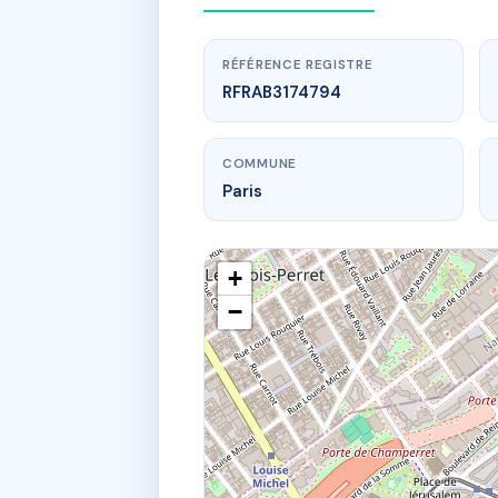
RÉFÉRENCE REGISTRE
RFRAB3174794
COMMUNE
Paris
+
−
www.
139 
139B r