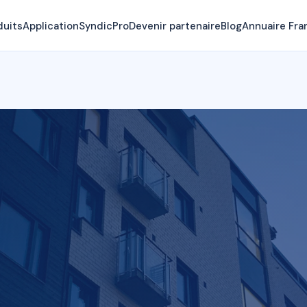
duits
Application
SyndicPro
Devenir partenaire
Blog
Annuaire Fra