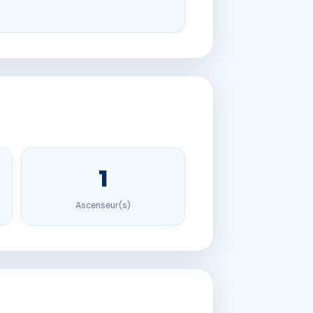
1
Ascenseur(s)