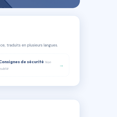
e, traduits en plusieurs langues.
Consignes de sécurité
Non
→
publié
web :
om