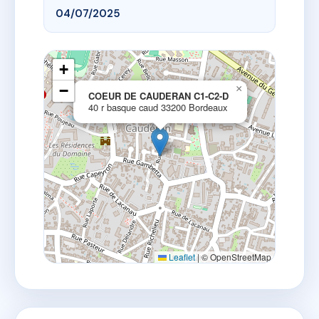
04/07/2025
+
−
×
COEUR DE CAUDERAN C1-C2-D
40 r basque caud 33200 Bordeaux
Leaflet
|
© OpenStreetMap