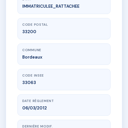
IMMATRICULEE_RATTACHEE
www.vme.plus/AB3242930
COEUR DE CAUDERAN C1-C2-D
40 r basque caud
33200 Bordeaux
CODE POSTAL
33200
COMMUNE
Bordeaux
CODE INSEE
33063
DATE RÈGLEMENT
06/03/2012
DERNIÈRE MODIF.