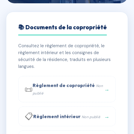
🇫🇷 RFRAB3242930
COEUR DE CAUDERAN C1-
📚 Documents de la copropriété
C2-D
Consultez le règlement de copropriété, le
📍 40 r basque caud 33200 Bordeaux
règlement intérieur et les consignes de
✓ Immatriculée
🏠 121 lots
🏗 3 bâtiment(s)
sécurité de la résidence, traduits en plusieurs
langues.
📞 Contacter Syndic Digital
💬 WhatsApp
Règlement de copropriété
Non
📜
✉ Email
→
publié
📋
→
Règlement intérieur
Non publié