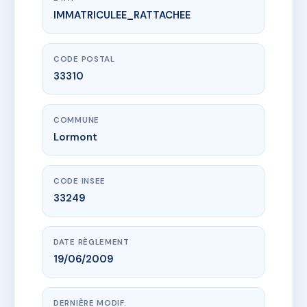
IMMATRICULEE_RATTACHEE
www.vme.plus/AB3245743
LES PONTONS
1 r jean bonnin
33310 Lormont
CODE POSTAL
33310
COMMUNE
Lormont
CODE INSEE
33249
DATE RÈGLEMENT
19/06/2009
DERNIÈRE MODIF.