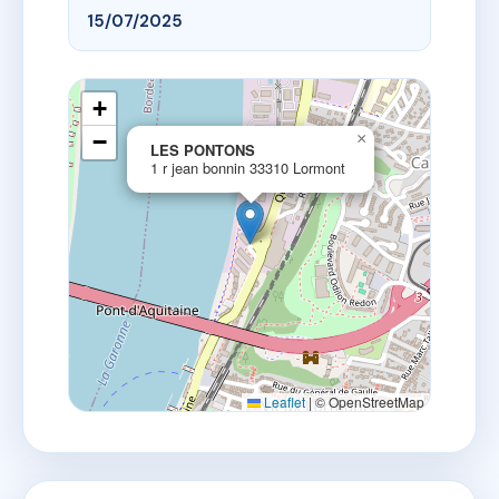
15/07/2025
+
−
×
LES PONTONS
1 r jean bonnin 33310 Lormont
Leaflet
|
© OpenStreetMap