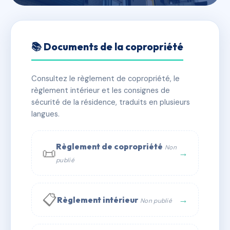
🇫🇷 RFRAB3245743
LES PONTONS
📚 Documents de la copropriété
📍 1 r jean bonnin 33310 Lormont
Consultez le règlement de copropriété, le
✓ Immatriculée
🏠 37 lots
🏗 1 bâtiment(s)
règlement intérieur et les consignes de
sécurité de la résidence, traduits en plusieurs
langues.
📞 Contacter Syndic Digital
💬 WhatsApp
✉ Email
Règlement de copropriété
Non
📜
→
publié
📋
→
Règlement intérieur
Non publié