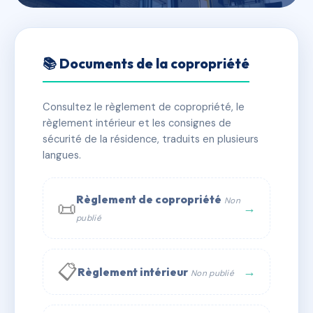
🇫🇷 RFRAB3453222
SOLEIL 32
📚 Documents de la copropriété
📍 32 r du soleil 75020 PARIS
Consultez le règlement de copropriété, le
✓ Immatriculée
🏠 100 lots
🏗 1 bâtiment(s)
règlement intérieur et les consignes de
sécurité de la résidence, traduits en plusieurs
langues.
📞 Contacter Syndic Digital
💬 WhatsApp
✉ Email
Règlement de copropriété
Non
📜
→
publié
📋
→
Règlement intérieur
Non publié