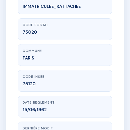
IMMATRICULEE_RATTACHEE
www.vme.plus/AB3453222
SOLEIL 32
32 r du soleil
75020 PARIS
CODE POSTAL
75020
COMMUNE
PARIS
CODE INSEE
75120
DATE RÈGLEMENT
15/06/1962
DERNIÈRE MODIF.