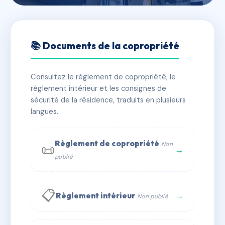
🇫🇷 RFRAB4431276
HAUT VALLON
📚 Documents de la copropriété
📍 24 av beauregard 74960 Annecy
Consultez le règlement de copropriété, le
⚠ IMMATRICULEE_RATTACHEMENT_EXPIRE
règlement intérieur et les consignes de
🏠 229 lots
🏗 2 bâtiment(s)
sécurité de la résidence, traduits en plusieurs
langues.
📞 Contacter Syndic Digital
💬 WhatsApp
Règlement de copropriété
Non
📜
✉ Email
→
publié
📋
→
Règlement intérieur
Non publié