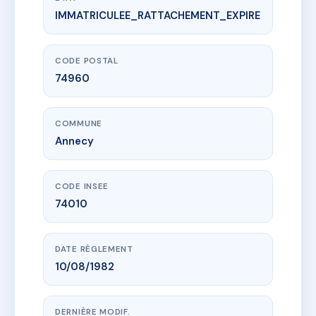
IMMATRICULEE_RATTACHEMENT_EXPIRE
www.vme.plus/AB4431276
HAUT VALLON
24 av beauregard
74960 Annecy
CODE POSTAL
74960
COMMUNE
Annecy
CODE INSEE
74010
DATE RÈGLEMENT
10/08/1982
DERNIÈRE MODIF.