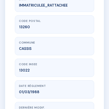
IMMATRICULEE_RATTACHEE
www.vme.plus/AB4488607
SDC LE SAINT CLAIR (0161)
2 av de la viguerie
13260 CASSIS
CODE POSTAL
13260
COMMUNE
CASSIS
CODE INSEE
13022
DATE RÈGLEMENT
01/03/1988
DERNIÈRE MODIF.