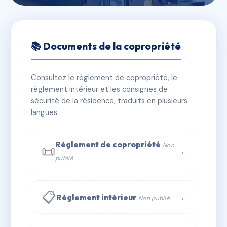
🇫🇷 RFRAB4488607
SDC LE SAINT CLAIR (0161)
📚 Documents de la copropriété
📍 2 av de la viguerie 13260 CASSIS
Consultez le règlement de copropriété, le
✓ Immatriculée
🏠 27 lots
🏗 1 bâtiment(s)
règlement intérieur et les consignes de
sécurité de la résidence, traduits en plusieurs
langues.
📞 Contacter Syndic Digital
💬 WhatsApp
✉ Email
Règlement de copropriété
Non
📜
→
publié
📋
→
Règlement intérieur
Non publié