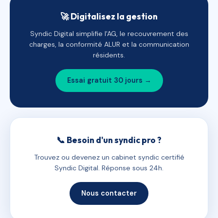
🚀 Digitalisez la gestion
Syndic Digital simplifie l'AG, le recouvrement des
charges, la conformité ALUR et la communication
résidents.
Essai gratuit 30 jours →
📞 Besoin d'un syndic pro ?
Trouvez ou devenez un cabinet syndic certifié
Syndic Digital. Réponse sous 24h.
Nous contacter