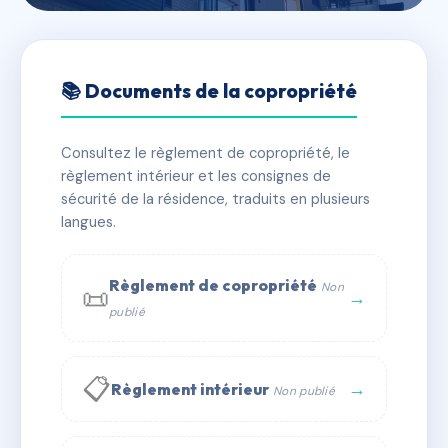
🇫🇷 RFRAB4645115
LES TOITS DE LA CROIX
📚 Documents de la copropriété
ROUSSE 2
Consultez le règlement de copropriété, le
📍 20 RUE CALLIET 69001 LYON
règlement intérieur et les consignes de
✓ Immatriculée
🏠 133 lots
🏗 1 bâtiment(s)
sécurité de la résidence, traduits en plusieurs
langues.
📞 Contacter Syndic Digital
💬 WhatsApp
Règlement de copropriété
Non
📜
✉ Email
→
publié
📋
→
Règlement intérieur
Non publié