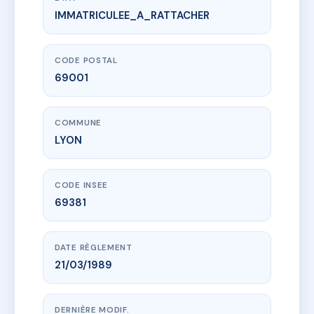
IMMATRICULEE_A_RATTACHER
www.vme.plus/AB4645115
LES TOITS DE LA CROIX ROUSSE 2
20 Rue Calliet
69001 LYON
CODE POSTAL
69001
COMMUNE
LYON
CODE INSEE
69381
DATE RÈGLEMENT
21/03/1989
DERNIÈRE MODIF.