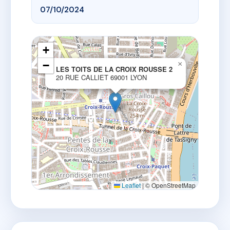
07/10/2024
+
−
×
LES TOITS DE LA CROIX ROUSSE 2
20 RUE CALLIET 69001 LYON
Leaflet
|
© OpenStreetMap