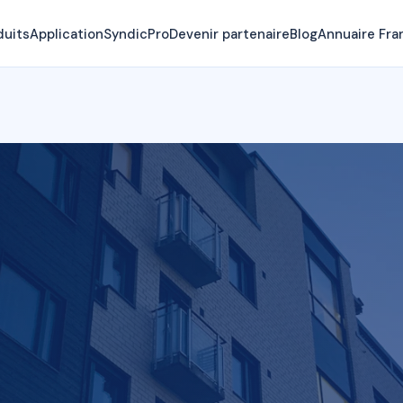
duits
Application
SyndicPro
Devenir partenaire
Blog
Annuaire Fra