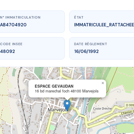
N° IMMATRICULATION
ÉTAT
AB4704920
IMMATRICULEE_RATTACHEE
CODE INSEE
DATE RÈGLEMENT
48092
16/06/1992
×
vme.plus/AB4704920
ESPACE GEVAUDAN
16 bd marechal foch 48100 Marvejols
SPACE GEVAUDAN
echal foch
48100 Marvejols