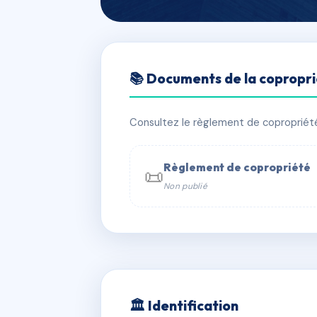
🇫🇷 RFRAB4704920
📚 Documents de la copropr
ESPACE GEVA
📍 16 bd marechal foch 48100 Marvej
Consultez le règlement de copropriété, 
✓ Immatriculée
🏠 100 lots
🏗 1 
Règlement de copropriété
📜
Non publié
📞 Contacter Syndic Digital

Coproprié
229 
N°
w
🏛 Identification