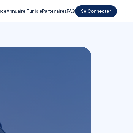
nce
Annuaire Tunisie
Partenaires
FAQ
Se Connecter