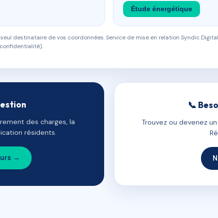
Étude énergétique
eul destinataire de vos coordonnées. Service de mise en relation Syndic Digital
confidentialité).
gestion
📞 Beso
uvrement des charges, la
Trouvez ou devenez un c
cation résidents.
Ré
ours →
N