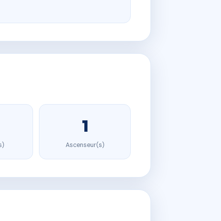
1
s)
Ascenseur(s)