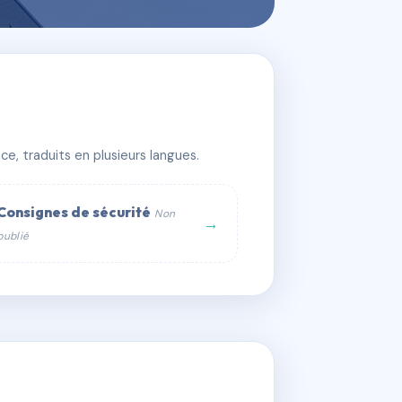
e, traduits en plusieurs langues.
Consignes de sécurité
Non
→
publié
web :
om