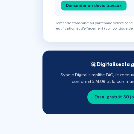
Demander un devis travaux
Demande transmise au partenaire sélectionné, s
rectification et d'effacement (voir politique de 
🚀 Digitalisez la 
Syndic Digital simplifie l'AG, le reco
conformité ALUR et la communi
Essai gratuit 30 j