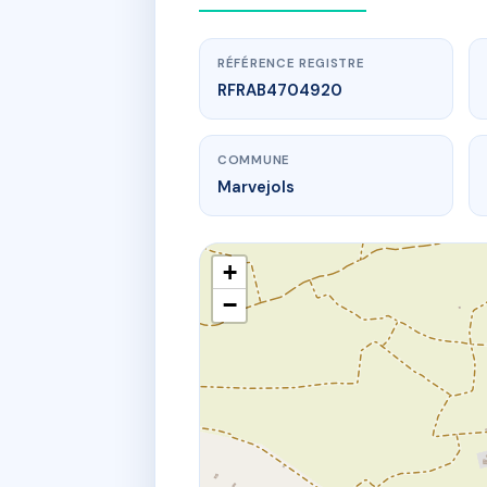
RÉFÉRENCE REGISTRE
RFRAB4704920
COMMUNE
Marvejols
+
−
www.
E
16 bd mar