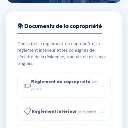
🇫🇷 RFRAB4742706
LE SAINT DENIS
📚 Documents de la copropriété
📍 16 r ernest michel 34000 Montpellier
Consultez le règlement de copropriété, le
✓ Immatriculée
🏠 40 lots
🏗 2 bâtiment(s)
règlement intérieur et les consignes de
sécurité de la résidence, traduits en plusieurs
langues.
📞 Contacter Syndic Digital
💬 WhatsApp
✉ Email
Règlement de copropriété
Non
📜
→
publié
📋
→
Règlement intérieur
Non publié