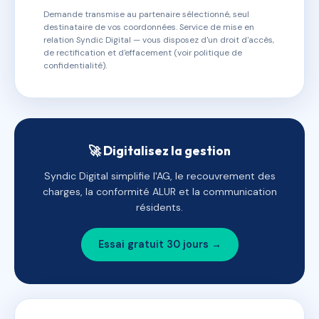
Demande transmise au partenaire sélectionné, seul
destinataire de vos coordonnées. Service de mise en
relation Syndic Digital — vous disposez d'un droit d'accès,
de rectification et d'effacement (voir politique de
confidentialité).
🚀 Digitalisez la gestion
Syndic Digital simplifie l'AG, le recouvrement des
charges, la conformité ALUR et la communication
résidents.
Essai gratuit 30 jours →