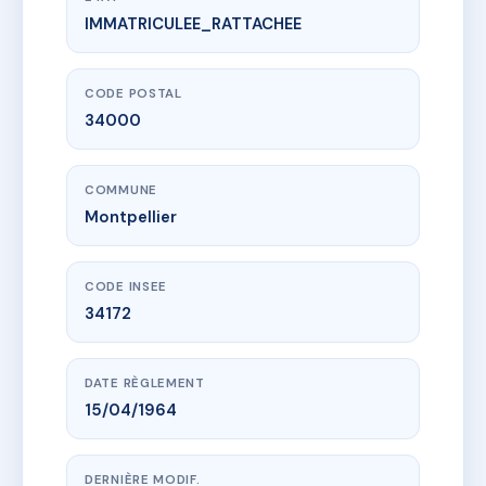
IMMATRICULEE_RATTACHEE
www.vme.plus/AB4742706
LE SAINT DENIS
16 r ernest michel
34000 Montpellier
CODE POSTAL
34000
COMMUNE
Montpellier
CODE INSEE
34172
DATE RÈGLEMENT
15/04/1964
DERNIÈRE MODIF.