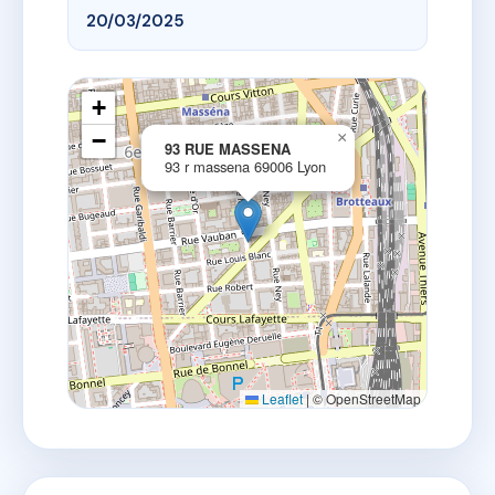
20/03/2025
+
−
×
93 RUE MASSENA
93 r massena 69006 Lyon
Leaflet
|
© OpenStreetMap