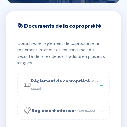
🇫🇷 RFRAB5002076
93 RUE MASSENA
📚 Documents de la copropriété
📍 93 r massena 69006 Lyon
Consultez le règlement de copropriété, le
✓ Immatriculée
🏠 29 lots
🏗 1 bâtiment(s)
règlement intérieur et les consignes de
sécurité de la résidence, traduits en plusieurs
langues.
📞 Contacter Syndic Digital
💬 WhatsApp
✉ Email
Règlement de copropriété
Non
📜
→
publié
📋
→
Règlement intérieur
Non publié