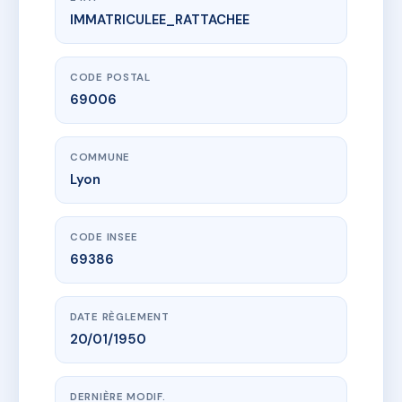
IMMATRICULEE_RATTACHEE
www.vme.plus/AB5002076
93 RUE MASSENA
93 r massena
69006 Lyon
CODE POSTAL
69006
COMMUNE
Lyon
CODE INSEE
69386
DATE RÈGLEMENT
20/01/1950
DERNIÈRE MODIF.