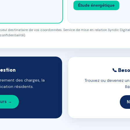
Étude énergétique
eul destinataire de vos coordonnées. Service de mise en relation Syndic Digital
confidentialité).
gestion
📞 Beso
uvrement des charges, la
Trouvez ou devenez un c
cation résidents.
Ré
ours →
N