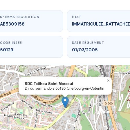
N° IMMATRICULATION
ÉTAT
AB5309158
IMMATRICULEE_RATTACHEE
CODE INSEE
DATE RÈGLEMENT
50129
01/03/2005
×
ww.vme.plus/AB5309158
SDC Tatihou Saint Marcouf
2 r du vermandois 50130 Cherbourg-en-Cotentin
C Tatihou Saint Marcouf
andois
50130 Cherbourg-en-Cotentin