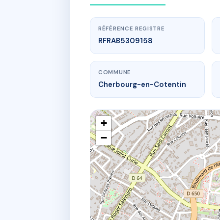
RÉFÉRENCE REGISTRE
RFRAB5309158
COMMUNE
Cherbourg-en-Cotentin
+
−
w
SD
2 r du verm