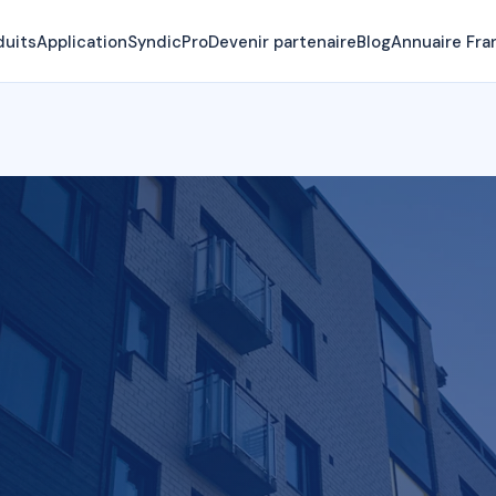
duits
Application
SyndicPro
Devenir partenaire
Blog
Annuaire Fra