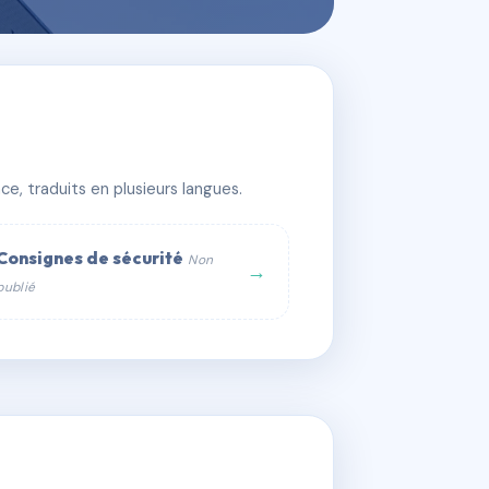
e, traduits en plusieurs langues.
Consignes de sécurité
Non
→
publié
web :
om