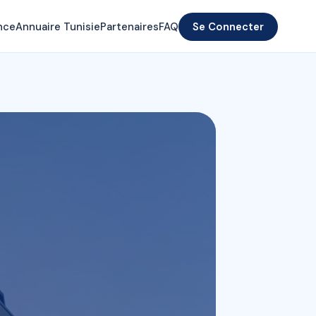
nce
Annuaire Tunisie
Partenaires
FAQ
Se Connecter