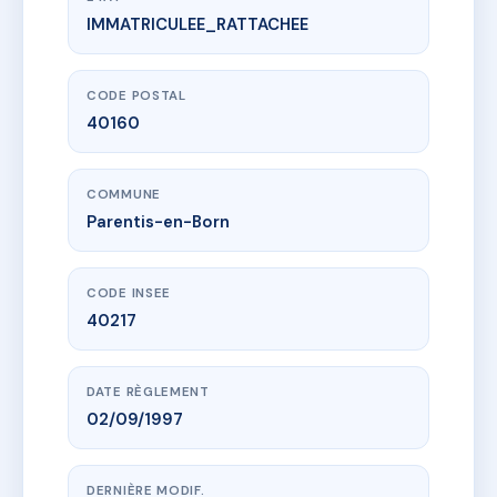
IMMATRICULEE_RATTACHEE
www.vme.plus/AB5902994
SDC FORET 139
25 av des genets
40160 Parentis-en-Born
CODE POSTAL
40160
COMMUNE
Parentis-en-Born
CODE INSEE
40217
DATE RÈGLEMENT
02/09/1997
DERNIÈRE MODIF.