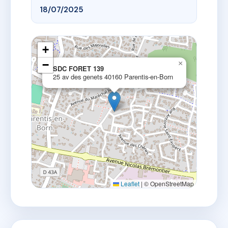
18/07/2025
+
−
×
SDC FORET 139
25 av des genets 40160 Parentis-en-Born
Leaflet
|
© OpenStreetMap