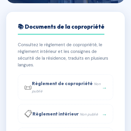
🇫🇷 RFRAB5902994
SDC FORET 139
📚 Documents de la copropriété
📍 25 av des genets 40160 Parentis-en-Born
Consultez le règlement de copropriété, le
✓ Immatriculée
🏠 9 lots
🏗 1 bâtiment(s)
règlement intérieur et les consignes de
sécurité de la résidence, traduits en plusieurs
langues.
📞 Contacter Syndic Digital
💬 WhatsApp
✉ Email
Règlement de copropriété
Non
📜
→
publié
📋
→
Règlement intérieur
Non publié