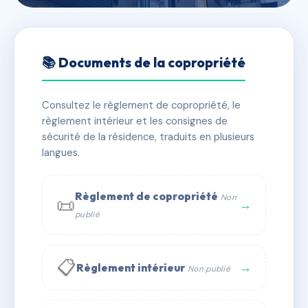
🇫🇷 RFRAB6067151
5 rue Gauthier
📚 Documents de la copropriété
📍 5 r gauthier 31500 Toulouse
Consultez le règlement de copropriété, le
✓ Immatriculée
🏠 44 lots
🏗 1 bâtiment(s)
règlement intérieur et les consignes de
sécurité de la résidence, traduits en plusieurs
langues.
📞 Contacter Syndic Digital
💬 WhatsApp
✉ Email
Règlement de copropriété
Non
📜
→
publié
📋
→
Règlement intérieur
Non publié