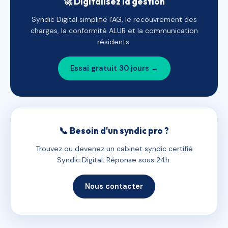
🚀 Digitalisez la gestion
Syndic Digital simplifie l'AG, le recouvrement des
charges, la conformité ALUR et la communication
résidents.
Essai gratuit 30 jours →
📞 Besoin d'un syndic pro ?
Trouvez ou devenez un cabinet syndic certifié
Syndic Digital. Réponse sous 24h.
Nous contacter