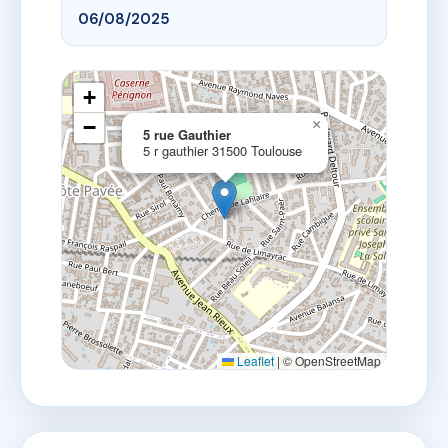
06/08/2025
+
−
×
5 rue Gauthier
5 r gauthier 31500 Toulouse
Leaflet
|
© OpenStreetMap