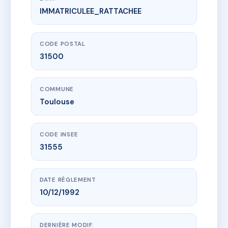
IMMATRICULEE_RATTACHEE
www.vme.plus/AB6067151
5 rue Gauthier
5 r gauthier
31500 Toulouse
CODE POSTAL
31500
COMMUNE
Toulouse
CODE INSEE
31555
DATE RÈGLEMENT
10/12/1992
DERNIÈRE MODIF.