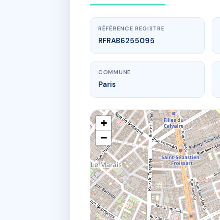
RÉFÉRENCE REGISTRE
RFRAB6255095
COMMUNE
Paris
+
−
www.
29
29 cit