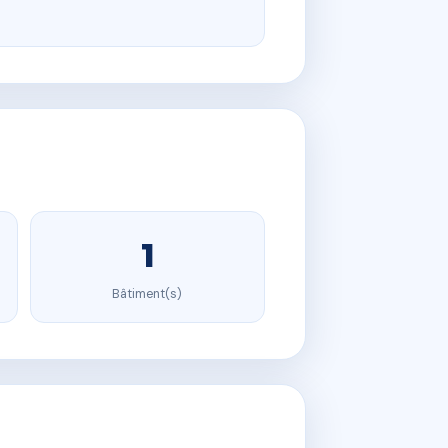
1
Bâtiment(s)