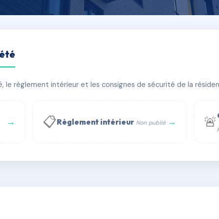
iété
TRIELLE
le règlement intérieur et les consignes de sécurité de la résidenc
âtiment(s)
📋
🚨
→
→
Règlement intérieur
Non publié
 WhatsApp
✉ Email
té
rue Saint-Honoré, 75001 Paris - Tél. : +33 6 51 11 56 90 - 
AB6255095
🇫🇷
ww.syndic.digital - E-mail : syndic.digital@gmail.c