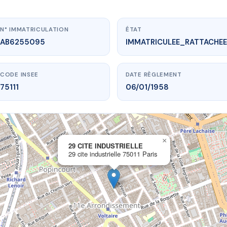
N° IMMATRICULATION
ÉTAT
AB6255095
IMMATRICULEE_RATTACHEE
CODE INSEE
DATE RÈGLEMENT
75111
06/01/1958
×
vme.plus/AB6255095
29 CITE INDUSTRIELLE
29 cite industrielle 75011 Paris
 CITE INDUSTRIELLE
e industrielle
75011 Paris