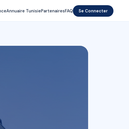
nce
Annuaire Tunisie
Partenaires
FAQ
Se Connecter