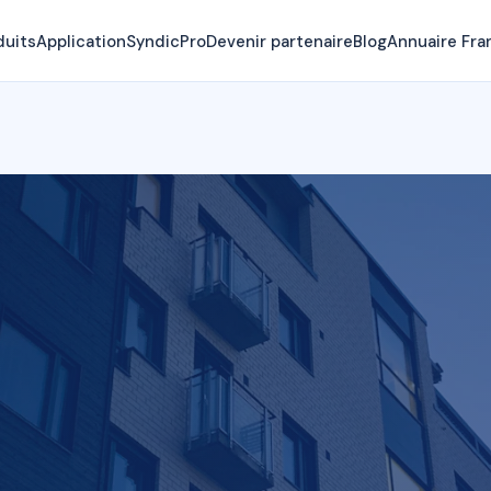
duits
Application
SyndicPro
Devenir partenaire
Blog
Annuaire Fra