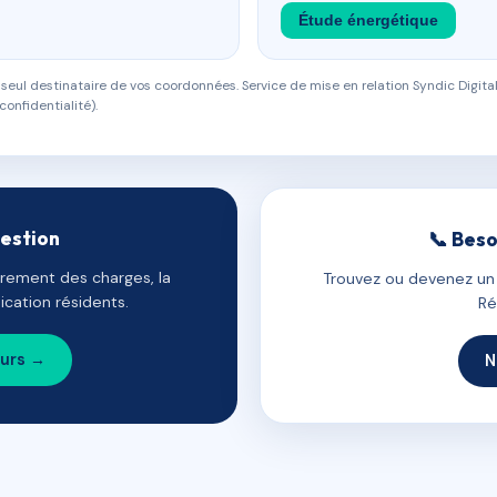
Étude énergétique
eul destinataire de vos coordonnées. Service de mise en relation Syndic Digital
confidentialité).
gestion
📞 Beso
uvrement des charges, la
Trouvez ou devenez un c
cation résidents.
Ré
ours →
N