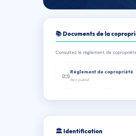
🇫🇷 RFRAB6255095
📚 Documents de la copropr
29 CITE INDUS
📍 29 cite industrielle 75011 Paris
Consultez le règlement de copropriété, 
✓ Immatriculée
🏠 39 lots
🏗 1 b
Règlement de copropriété
📜
Non publié
📞 Contacter Syndic Digital

Coproprié
229 
N°
w
🏛 Identification