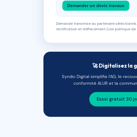
Demander un devis travaux
Demande transmise au partenaire sélectionné, s
rectification et d'effacement (voir politique de 
🚀 Digitalisez la 
Syndic Digital simplifie l'AG, le reco
conformité ALUR et la communi
Essai gratuit 30 j