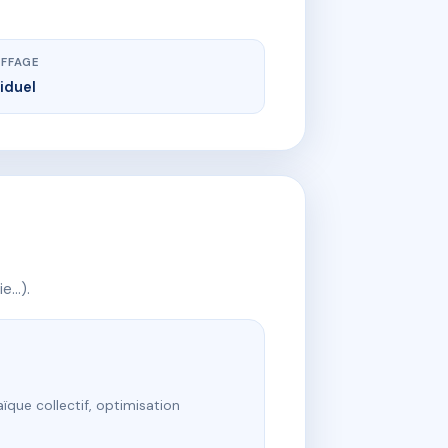
FFAGE
viduel
ie…).
ïque collectif, optimisation