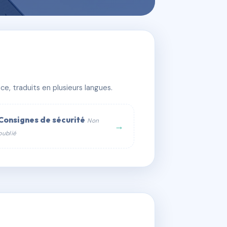
e, traduits en plusieurs langues.
Consignes de sécurité
Non
→
publié
web :
om