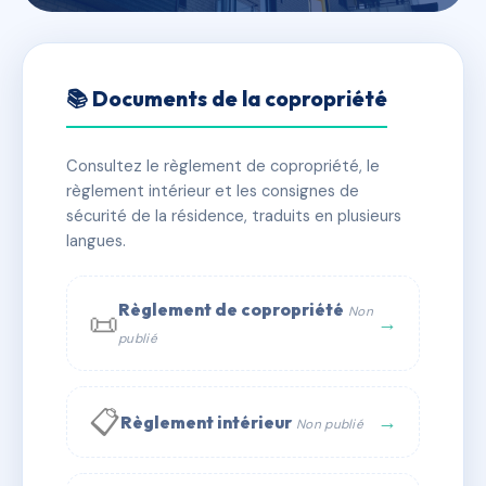
🇫🇷 RFRAB6750418
SDC 84 RUE DE
📚 Documents de la copropriété
ROMAINVILLE 75019 PARIS
Consultez le règlement de copropriété, le
📍 84 r de romainville 75019 Paris
règlement intérieur et les consignes de
✓ Immatriculée
🏠 40 lots
🏗 1 bâtiment(s)
sécurité de la résidence, traduits en plusieurs
langues.
📞 Contacter Syndic Digital
💬 WhatsApp
Règlement de copropriété
Non
📜
✉ Email
→
publié
📋
→
Règlement intérieur
Non publié