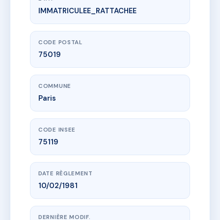
IMMATRICULEE_RATTACHEE
www.vme.plus/AB6750418
SDC 84 RUE DE ROMAINVILLE 75019 PARIS
84 r de romainville
75019 Paris
CODE POSTAL
75019
COMMUNE
Paris
CODE INSEE
75119
DATE RÈGLEMENT
10/02/1981
DERNIÈRE MODIF.