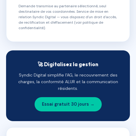
Demande transmise au partenaire sélectionné, seul
destinataire de vos coordonnées. Service de mise en
relation Syndic Digital — vous disposez d'un droit d'accès,
de rectification et d'effacement (voir politique de
confidentialité).
🚀 Digitalisez la gestion
Syndic Digital simplifie l'AG, le recouvrement des
charges, la conformité ALUR et la communication
résidents.
Essai gratuit 30 jours →