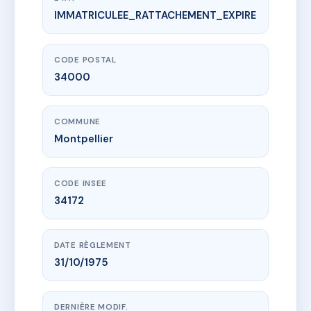
IMMATRICULEE_RATTACHEMENT_EXPIRE
www.vme.plus/AB6936488
3 RUE FREDERIC BAZILLE
3 r frederic bazille
34000 Montpellier
CODE POSTAL
34000
COMMUNE
Montpellier
CODE INSEE
34172
DATE RÈGLEMENT
31/10/1975
DERNIÈRE MODIF.