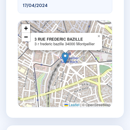
17/04/2024
+
−
×
3 RUE FREDERIC BAZILLE
3 r frederic bazille 34000 Montpellier
Leaflet
|
© OpenStreetMap