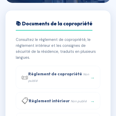
🇫🇷 RFRAB6936488
3 RUE FREDERIC BAZILLE
📚 Documents de la copropriété
📍 3 r frederic bazille 34000 Montpellier
Consultez le règlement de copropriété, le
⚠ IMMATRICULEE_RATTACHEMENT_EXPIRE
règlement intérieur et les consignes de
🏠 9 lots
🏗 1 bâtiment(s)
sécurité de la résidence, traduits en plusieurs
langues.
📞 Contacter Syndic Digital
💬 WhatsApp
Règlement de copropriété
Non
📜
✉ Email
→
publié
📋
→
Règlement intérieur
Non publié