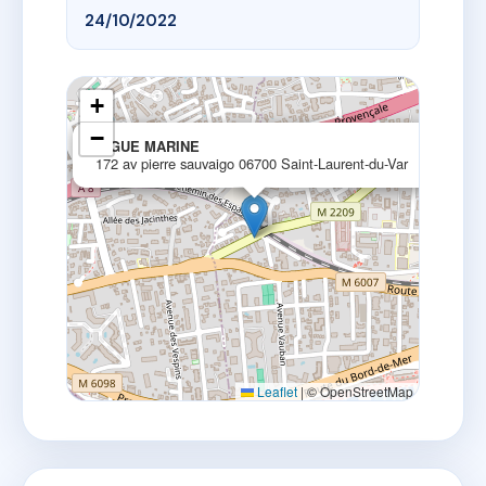
24/10/2022
+
−
×
AIGUE MARINE
172 av pierre sauvaigo 06700 Saint-Laurent-du-Var
Leaflet
|
© OpenStreetMap