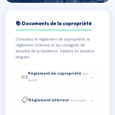
🇫🇷 RFRAB7125628
AIGUE MARINE
📚 Documents de la copropriété
📍 172 av pierre sauvaigo 06700 Saint-Laurent-du-
Var
Consultez le règlement de copropriété, le
règlement intérieur et les consignes de
✓ Immatriculée
🏠 86 lots
🏗 2 bâtiment(s)
sécurité de la résidence, traduits en plusieurs
langues.
📞 Contacter Syndic Digital
💬 WhatsApp
Règlement de copropriété
Non
📜
✉ Email
→
publié
📋
→
Règlement intérieur
Non publié