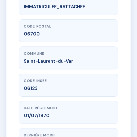
IMMATRICULEE_RATTACHEE
www.vme.plus/AB7125628
AIGUE MARINE
172 av pierre sauvaigo
06700 Saint-Laurent-du-Var
CODE POSTAL
06700
COMMUNE
Saint-Laurent-du-Var
CODE INSEE
06123
DATE RÈGLEMENT
01/07/1970
DERNIÈRE MODIF.