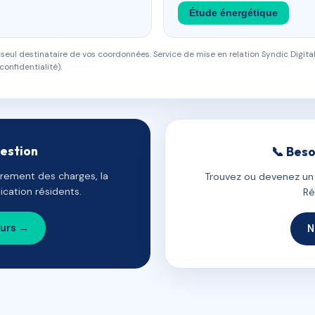
Étude énergétique
eul destinataire de vos coordonnées. Service de mise en relation Syndic Digital
confidentialité).
gestion
📞 Beso
uvrement des charges, la
Trouvez ou devenez un c
cation résidents.
Ré
ours →
N