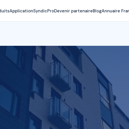
duits
Application
SyndicPro
Devenir partenaire
Blog
Annuaire Fra