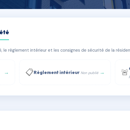
iété
aint-Georges
le règlement intérieur et les consignes de sécurité de la résidenc
timent(s)
📋
🚨
→
→
Règlement intérieur
Non publié
 WhatsApp
✉ Email
té
rue Saint-Honoré, 75001 Paris - Tél. : +33 6 51 11 56 90 - 
AB7415128
🇫🇷
ww.syndic.digital - E-mail : syndic.digital@gmail.c