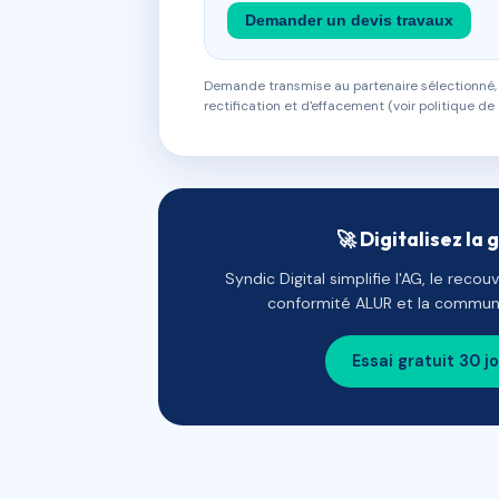
Demander un devis travaux
Demande transmise au partenaire sélectionné, s
rectification et d'effacement (voir politique de 
🚀 Digitalisez la 
Syndic Digital simplifie l'AG, le reco
conformité ALUR et la communi
Essai gratuit 30 j