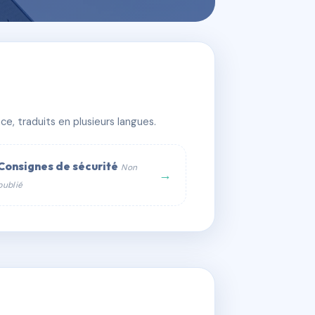
e, traduits en plusieurs langues.
Consignes de sécurité
Non
→
publié
web :
om