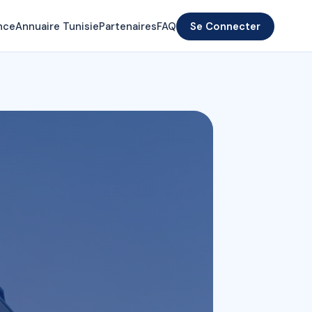
nce
Annuaire Tunisie
Partenaires
FAQ
Se Connecter