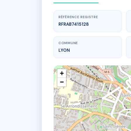
RÉFÉRENCE REGISTRE
RFRAB7415128
COMMUNE
LYON
+
−
www.
SDC 1
106 r s