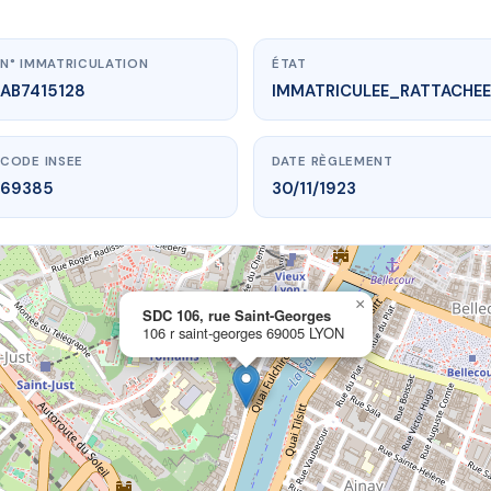
N° IMMATRICULATION
ÉTAT
AB7415128
IMMATRICULEE_RATTACHEE
CODE INSEE
DATE RÈGLEMENT
69385
30/11/1923
×
vme.plus/AB7415128
SDC 106, rue Saint-Georges
106 r saint-georges 69005 LYON
06, rue Saint-Georges
aint-georges
69005 LYON