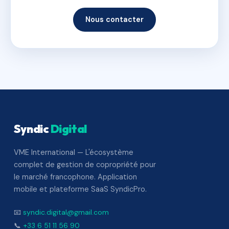
Nous contacter
Syndic
Digital
VME International — L'écosystème
complet de gestion de copropriété pour
le marché francophone. Application
mobile et plateforme SaaS SyndicPro.
📧
syndic.digital@gmail.com
📞
+33 6 51 11 56 90