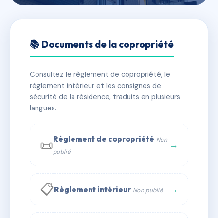
🇫🇷 RFRAB7434764
36, rue du Moulin à Vent
📚 Documents de la copropriété
📍 36 r du moulin a vent 69200 VENISSIEUX
Consultez le règlement de copropriété, le
✓ Immatriculée
🏠 17 lots
🏗 1 bâtiment(s)
règlement intérieur et les consignes de
sécurité de la résidence, traduits en plusieurs
langues.
📞 Contacter Syndic Digital
💬 WhatsApp
✉ Email
Règlement de copropriété
Non
📜
→
publié
📋
→
Règlement intérieur
Non publié