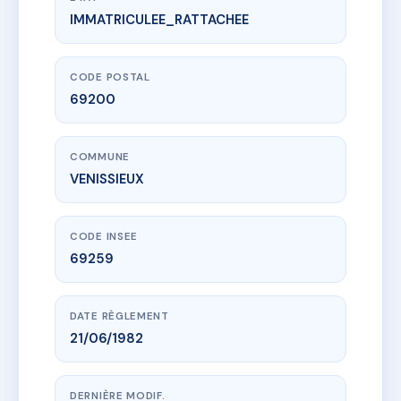
IMMATRICULEE_RATTACHEE
www.vme.plus/AB7434764
36, rue du Moulin à Vent
36 r du moulin a vent
69200 VENISSIEUX
CODE POSTAL
69200
COMMUNE
VENISSIEUX
CODE INSEE
69259
DATE RÈGLEMENT
21/06/1982
DERNIÈRE MODIF.