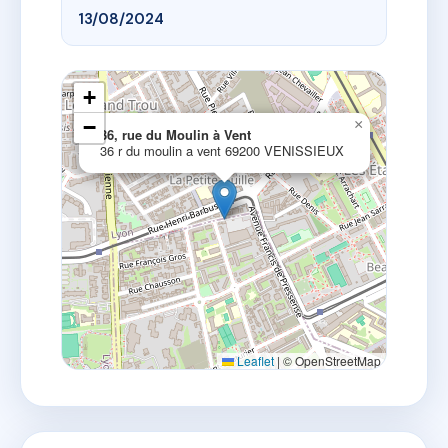
13/08/2024
+
−
×
36, rue du Moulin à Vent
36 r du moulin a vent 69200 VENISSIEUX
Leaflet
|
© OpenStreetMap